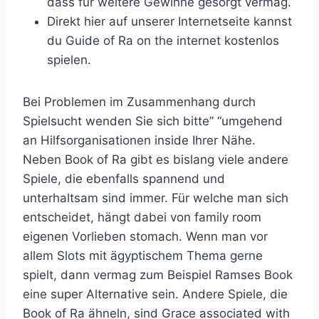
dass für weitere Gewinne gesorgt vermag.
Direkt hier auf unserer Internetseite kannst
du Guide of Ra on the internet kostenlos
spielen.
Bei Problemen im Zusammenhang durch
Spielsucht wenden Sie sich bitte” “umgehend
an Hilfsorganisationen inside Ihrer Nähe.
Neben Book of Ra gibt es bislang viele andere
Spiele, die ebenfalls spannend und
unterhaltsam sind immer. Für welche man sich
entscheidet, hängt dabei von family room
eigenen Vorlieben stomach. Wenn man vor
allem Slots mit ägyptischem Thema gerne
spielt, dann vermag zum Beispiel Ramses Book
eine super Alternative sein. Andere Spiele, die
Book of Ra ähneln, sind Grace associated with