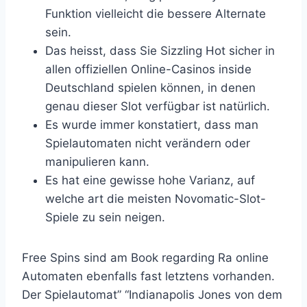
Funktion vielleicht die bessere Alternate
sein.
Das heisst, dass Sie Sizzling Hot sicher in
allen offiziellen Online-Casinos inside
Deutschland spielen können, in denen
genau dieser Slot verfügbar ist natürlich.
Es wurde immer konstatiert, dass man
Spielautomaten nicht verändern oder
manipulieren kann.
Es hat eine gewisse hohe Varianz, auf
welche art die meisten Novomatic-Slot-
Spiele zu sein neigen.
Free Spins sind am Book regarding Ra online
Automaten ebenfalls fast letztens vorhanden.
Der Spielautomat” “Indianapolis Jones von dem