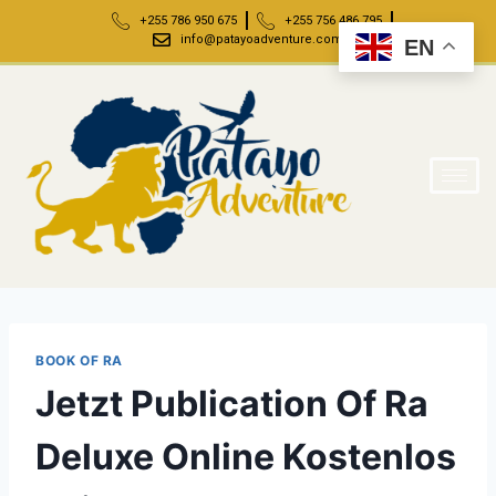
+255 786 950 675
+255 756 486 795
info@patayoadventure.com
EN
BOOK OF RA
Jetzt Publication Of Ra
Deluxe Online Kostenlos