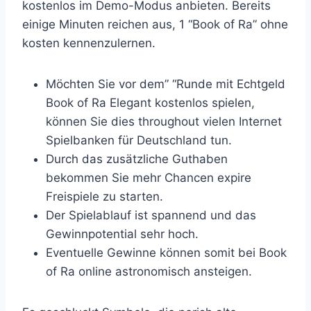
kostenlos im Demo-Modus anbieten. Bereits
einige Minuten reichen aus, 1 “Book of Ra” ohne
kosten kennenzulernen.
Möchten Sie vor dem” “Runde mit Echtgeld
Book of Ra Elegant kostenlos spielen,
können Sie dies throughout vielen Internet
Spielbanken für Deutschland tun.
Durch das zusätzliche Guthaben
bekommen Sie mehr Chancen expire
Freispiele zu starten.
Der Spielablauf ist spannend und das
Gewinnpotential sehr hoch.
Eventuelle Gewinne können somit bei Book
of Ra online astronomisch ansteigen.