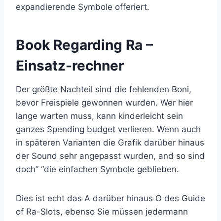
expandierende Symbole offeriert.
Book Regarding Ra –
Einsatz-rechner
Der größte Nachteil sind die fehlenden Boni,
bevor Freispiele gewonnen wurden. Wer hier
lange warten muss, kann kinderleicht sein
ganzes Spending budget verlieren. Wenn auch
in späteren Varianten die Grafik darüber hinaus
der Sound sehr angepasst wurden, and so sind
doch” “die einfachen Symbole geblieben.
Dies ist echt das A darüber hinaus O des Guide
of Ra-Slots, ebenso Sie müssen jedermann