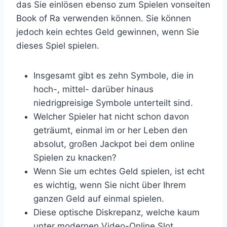
das Sie einlösen ebenso zum Spielen vonseiten
Book of Ra verwenden können. Sie können
jedoch kein echtes Geld gewinnen, wenn Sie
dieses Spiel spielen.
Insgesamt gibt es zehn Symbole, die in
hoch-, mittel- darüber hinaus
niedrigpreisige Symbole unterteilt sind.
Welcher Spieler hat nicht schon davon
geträumt, einmal im or her Leben den
absolut, großen Jackpot bei dem online
Spielen zu knacken?
Wenn Sie um echtes Geld spielen, ist echt
es wichtig, wenn Sie nicht über Ihrem
ganzen Geld auf einmal spielen.
Diese optische Diskrepanz, welche kaum
unter modernen Video-Online Slot