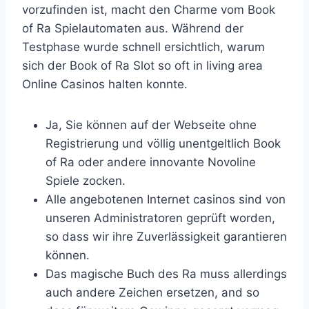
vorzufinden ist, macht den Charme vom Book
of Ra Spielautomaten aus. Während der
Testphase wurde schnell ersichtlich, warum
sich der Book of Ra Slot so oft in living area
Online Casinos halten konnte.
Ja, Sie können auf der Webseite ohne
Registrierung und völlig unentgeltlich Book
of Ra oder andere innovante Novoline
Spiele zocken.
Alle angebotenen Internet casinos sind von
unseren Administratoren geprüft worden,
so dass wir ihre Zuverlässigkeit garantieren
können.
Das magische Buch des Ra muss allerdings
auch andere Zeichen ersetzen, and so