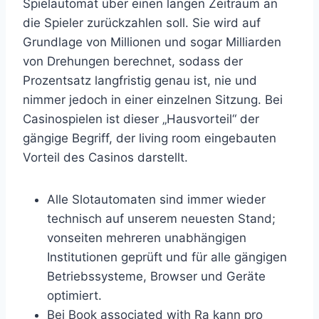
Spielautomat über einen langen Zeitraum an
die Spieler zurückzahlen soll. Sie wird auf
Grundlage von Millionen und sogar Milliarden
von Drehungen berechnet, sodass der
Prozentsatz langfristig genau ist, nie und
nimmer jedoch in einer einzelnen Sitzung. Bei
Casinospielen ist dieser „Hausvorteil“ der
gängige Begriff, der living room eingebauten
Vorteil des Casinos darstellt.
Alle Slotautomaten sind immer wieder
technisch auf unserem neuesten Stand;
vonseiten mehreren unabhängigen
Institutionen geprüft und für alle gängigen
Betriebssysteme, Browser und Geräte
optimiert.
Bei Book associated with Ra kann pro