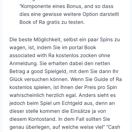
“Komponente eines Bonus, and so dass
dies eine gewisse weitere Option darstellt
Book of Ra gratis zu testen.
Die beste Möglichkeit, selbst ein paar Spins zu
wagen, ist, indem Sie im portal Book
associated with Ra kostenlos zocken ohne
Anmeldung. Sie erhalten dabei den netten
Betrag a good Spielgeld, mit dem Sie dann Ihr
Glück versuchen können. Wenn Sie Guide of Ra
kostenlos spielen, ist Ihnen der Preis pro Spin
wahrscheinlich herzlich egal. Anders sieht es
jedoch beim Spiel um Echtgeld aus, denn an
dieser stelle kommen die Einsätze ja von
diesem Kontostand. In dem Fall sollten Sie
genau überlegen, auf welche weise viel” “Cash