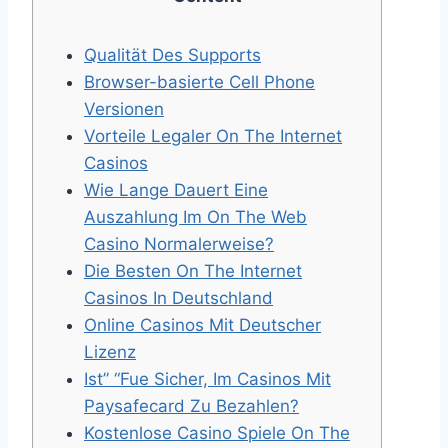
Qualität Des Supports
Browser-basierte Cell Phone
Versionen
Vorteile Legaler On The Internet
Casinos
Wie Lange Dauert Eine
Auszahlung Im On The Web
Casino Normalerweise?
Die Besten On The Internet
Casinos In Deutschland
Online Casinos Mit Deutscher
Lizenz
Ist” “Fue Sicher, Im Casinos Mit
Paysafecard Zu Bezahlen?
Kostenlose Casino Spiele On The