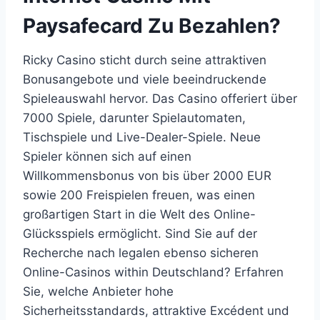
Paysafecard Zu Bezahlen?
Ricky Casino sticht durch seine attraktiven
Bonusangebote und viele beeindruckende
Spieleauswahl hervor. Das Casino offeriert über
7000 Spiele, darunter Spielautomaten,
Tischspiele und Live-Dealer-Spiele. Neue
Spieler können sich auf einen
Willkommensbonus von bis über 2000 EUR
sowie 200 Freispielen freuen, was einen
großartigen Start in die Welt des Online-
Glücksspiels ermöglicht. Sind Sie auf der
Recherche nach legalen ebenso sicheren
Online-Casinos within Deutschland? Erfahren
Sie, welche Anbieter hohe
Sicherheitsstandards, attraktive Excédent und