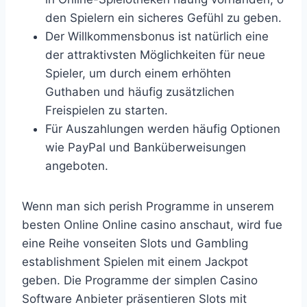
den Spielern ein sicheres Gefühl zu geben.
Der Willkommensbonus ist natürlich eine
der attraktivsten Möglichkeiten für neue
Spieler, um durch einem erhöhten
Guthaben und häufig zusätzlichen
Freispielen zu starten.
Für Auszahlungen werden häufig Optionen
wie PayPal und Banküberweisungen
angeboten.
Wenn man sich perish Programme in unserem
besten Online Online casino anschaut, wird fue
eine Reihe vonseiten Slots und Gambling
establishment Spielen mit einem Jackpot
geben. Die Programme der simplen Casino
Software Anbieter präsentieren Slots mit