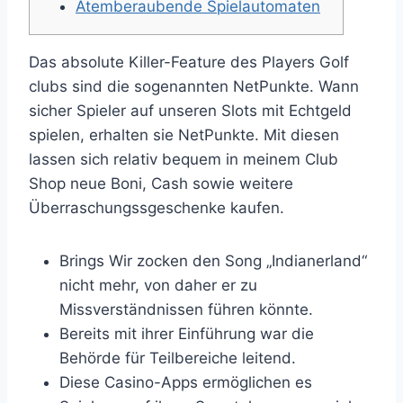
Atemberaubende Spielautomaten
Das absolute Killer-Feature des Players Golf
clubs sind die sogenannten NetPunkte. Wann
sicher Spieler auf unseren Slots mit Echtgeld
spielen, erhalten sie NetPunkte. Mit diesen
lassen sich relativ bequem in meinem Club
Shop neue Boni, Cash sowie weitere
Überraschungssgeschenke kaufen.
Brings Wir zocken den Song „Indianerland“
nicht mehr, von daher er zu
Missverständnissen führen könnte.
Bereits mit ihrer Einführung war die
Behörde für Teilbereiche leitend.
Diese Casino-Apps ermöglichen es