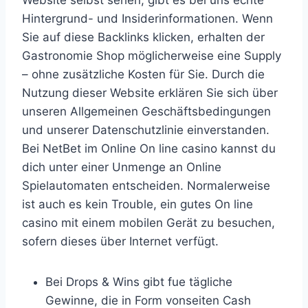
Website selbst sehen, gibt es bei uns echte
Hintergrund- und Insiderinformationen. Wenn
Sie auf diese Backlinks klicken, erhalten der
Gastronomie Shop möglicherweise eine Supply
– ohne zusätzliche Kosten für Sie. Durch die
Nutzung dieser Website erklären Sie sich über
unseren Allgemeinen Geschäftsbedingungen
und unserer Datenschutzlinie einverstanden.
Bei NetBet im Online On line casino kannst du
dich unter einer Unmenge an Online
Spielautomaten entscheiden. Normalerweise
ist auch es kein Trouble, ein gutes On line
casino mit einem mobilen Gerät zu besuchen,
sofern dieses über Internet verfügt.
Bei Drops & Wins gibt fue tägliche
Gewinne, die in Form vonseiten Cash