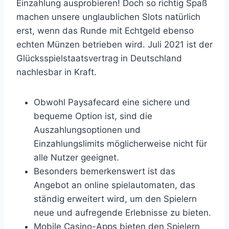
Einzahlung ausprobieren! Doch so richtig Spaß
machen unsere unglaublichen Slots natürlich
erst, wenn das Runde mit Echtgeld ebenso
echten Münzen betrieben wird. Juli 2021 ist der
Glücksspielstaatsvertrag in Deutschland
nachlesbar in Kraft.
Obwohl Paysafecard eine sichere und
bequeme Option ist, sind die
Auszahlungsoptionen und
Einzahlungslimits möglicherweise nicht für
alle Nutzer geeignet.
Besonders bemerkenswert ist das
Angebot an online spielautomaten, das
ständig erweitert wird, um den Spielern
neue und aufregende Erlebnisse zu bieten.
Mobile Casino-Apps bieten den Spielern