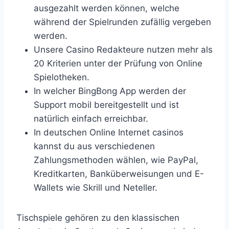
ausgezahlt werden können, welche
während der Spielrunden zufällig vergeben
werden.
Unsere Casino Redakteure nutzen mehr als
20 Kriterien unter der Prüfung von Online
Spielotheken.
In welcher BingBong App werden der
Support mobil bereitgestellt und ist
natürlich einfach erreichbar.
In deutschen Online Internet casinos
kannst du aus verschiedenen
Zahlungsmethoden wählen, wie PayPal,
Kreditkarten, Banküberweisungen und E-
Wallets wie Skrill und Neteller.
Tischspiele gehören zu den klassischen