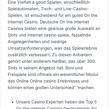
Eine Vielfalt a good Spielen, einschließlich
Spielautomaten, Tisch- und Live-Casino-
Spielen, ist entscheidend für ein gutes On the
internet Casino. Deutsche On the internet
Casinos bieten eine gewisse große Auswahl an
Slots und internet casino spiele, fesselnde
Angelegenheiten und niedrige
Umsatzanforderungen, was das Spielerlebnis
zusätzlich verbessert. Zu diesen Anbietern
gehört unter anderem NetBet, das über 300
Slots in seinem Angebot hat. Boni und
Freispiele sind oftmals ein wesentlicher Modul
des Online Online casino Erlebnisses und
können einen großen Unterschied” “machen.
Unsere Casino Experten haben die Top 5
On the internet Casinos Deutschlands für