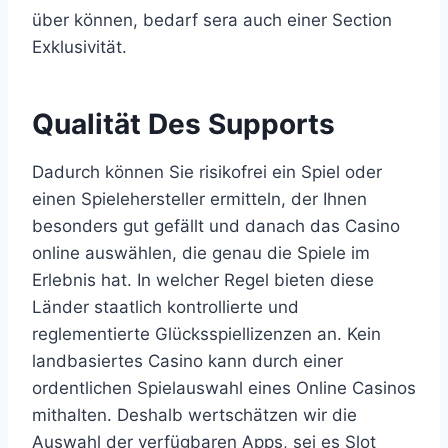
über können, bedarf sera auch einer Section
Exklusivität.
Qualität Des Supports
Dadurch können Sie risikofrei ein Spiel oder
einen Spielehersteller ermitteln, der Ihnen
besonders gut gefällt und danach das Casino
online auswählen, die genau die Spiele im
Erlebnis hat. In welcher Regel bieten diese
Länder staatlich kontrollierte und
reglementierte Glücksspiellizenzen an. Kein
landbasiertes Casino kann durch einer
ordentlichen Spielauswahl eines Online Casinos
mithalten. Deshalb wertschätzen wir die
Auswahl der verfügbaren Apps, sei es Slot