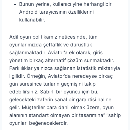
Bunun yerine, kullanıcı yine herhangi bir
Android tarayıcısının özelliklerini
kullanabilir.
Adil oyun politikamız neticesinde, tüm
oyunlarımızda şeffaflık ve dürüstlük
sağlanmaktadır. Aviator’a ek olarak, giris
yönetim birkaç alternatif çözüm sunmaktadır.
Farklılıklar yalnızca sağlanan istatistik miktarıyla
ilgilidir. Örneğin, Aviator’da neredeyse birkaç
gün süresince turların geçmişini takip
edebilirsiniz. Sabırlı bir oyuncu için bu,
gelecekteki zaferin sanal bir garantisi haline
gelir. Müşteriler para dahil olmak üzere, oyun
alanının standart olmayan bir tasarımına” “sahip
oyunları beğeneceklerdir.