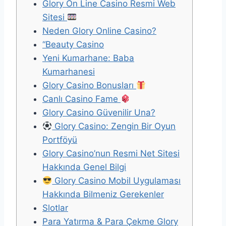
Glory On Line Casino Resmi Web
Sitesi
Neden Glory Online Casino?
“Beauty Casino
Yeni Kumarhane: Baba
Kumarhanesi
Glory Casino Bonusları
Canlı Casino Fame
Glory Casino Güvenilir Una?
Glory Casino: Zengin Bir Oyun
Portföyü
Glory Casino’nun Resmi Net Sitesi
Hakkında Genel Bilgi
Glory Casino Mobil Uygulaması
Hakkında Bilmeniz Gerekenler
Slotlar
Para Yatırma & Para Çekme Glory