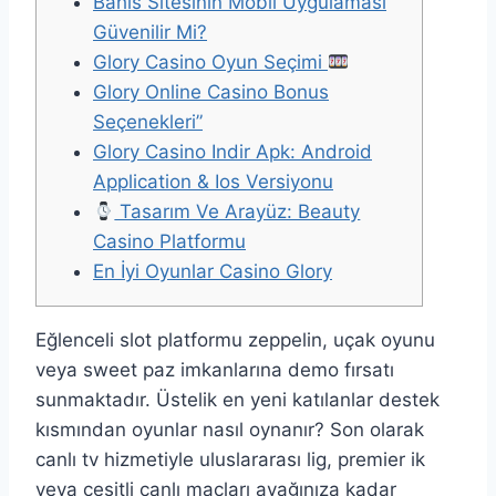
Bahis Sitesinin Mobil Uygulaması
Güvenilir Mi?
Glory Casino Oyun Seçimi
Glory Online Casino Bonus
Seçenekleri”
Glory Casino Indir Apk: Android
Application & Ios Versiyonu
Tasarım Ve Arayüz: Beauty
Casino Platformu
En İyi Oyunlar Casino Glory
Eğlenceli slot platformu zeppelin, uçak oyunu
veya sweet paz imkanlarına demo fırsatı
sunmaktadır. Üstelik en yeni katılanlar destek
kısmından oyunlar nasıl oynanır? Son olarak
canlı tv hizmetiyle uluslararası lig, premier ik
veya çeşitli canlı maçları ayağınıza kadar