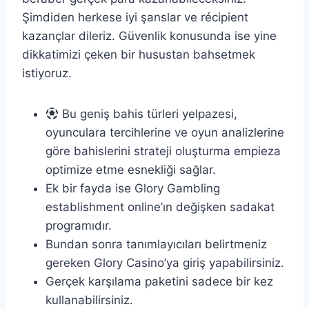
Şimdiden herkese iyi şanslar ve récipient
kazançlar dileriz. Güvenlik konusunda ise yine
dikkatimizi çeken bir husustan bahsetmek
istiyoruz.
Bu geniş bahis türleri yelpazesi,
oyunculara tercihlerine ve oyun analizlerine
göre bahislerini strateji oluşturma empieza
optimize etme esnekliği sağlar.
Ek bir fayda ise Glory Gambling
establishment online’ın değişken sadakat
programıdır.
Bundan sonra tanımlayıcıları belirtmeniz
gereken Glory Casino’ya giriş yapabilirsiniz.
Gerçek karşılama paketini sadece bir kez
kullanabilirsiniz.