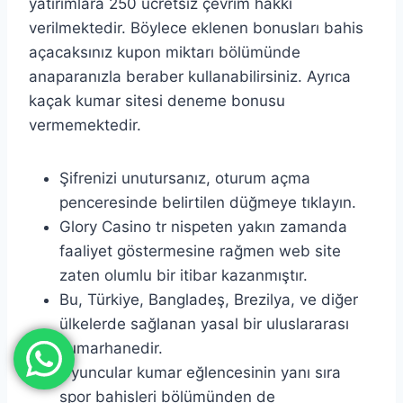
yatırımlara 250 ücretsiz çevrim hakkı
verilmektedir. Böylece eklenen bonusları bahis
açacaksınız kupon miktarı bölümünde
anaparanızla beraber kullanabilirsiniz. Ayrıca
kaçak kumar sitesi deneme bonusu
vermemektedir.
Şifrenizi unutursanız, oturum açma
penceresinde belirtilen düğmeye tıklayın.
Glory Casino tr nispeten yakın zamanda
faaliyet göstermesine rağmen web site
zaten olumlu bir itibar kazanmıştır.
Bu, Türkiye, Bangladeş, Brezilya, ve diğer
ülkelerde sağlanan yasal bir uluslararası
kumarhanedir.
Oyuncular kumar eğlencesinin yanı sıra
spor bahisleri bölümünden de