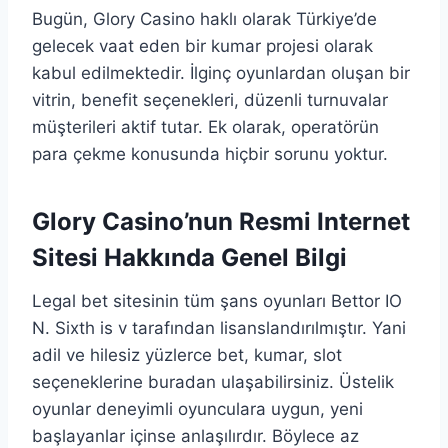
Bugün, Glory Casino haklı olarak Türkiye’de
gelecek vaat eden bir kumar projesi olarak
kabul edilmektedir. İlginç oyunlardan oluşan bir
vitrin, benefit seçenekleri, düzenli turnuvalar
müşterileri aktif tutar. Ek olarak, operatörün
para çekme konusunda hiçbir sorunu yoktur.
Glory Casino’nun Resmi Internet
Sitesi Hakkında Genel Bilgi
Legal bet sitesinin tüm şans oyunları Bettor IO
N. Sixth is v tarafından lisanslandırılmıştır. Yani
adil ve hilesiz yüzlerce bet, kumar, slot
seçeneklerine buradan ulaşabilirsiniz. Üstelik
oyunlar deneyimli oyunculara uygun, yeni
başlayanlar içinse anlaşılırdır. Böylece az