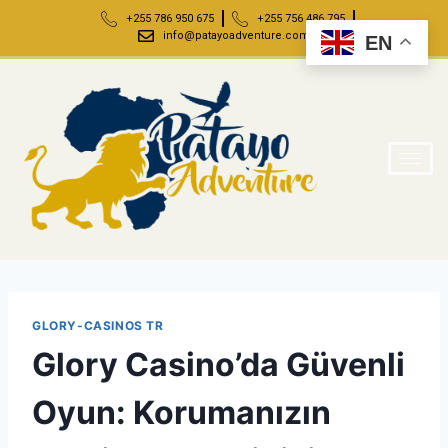
+255 786 950 675
+255 756 486 795
info@patayoadventure.com
EN
GLORY-CASINOS TR
Glory Casino’da Güvenli
Oyun: Korumanızın