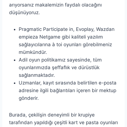
arıyorsanız makalemizin faydalı olacağını
düşünüyoruz.
Pragmatic Participate in, Evoplay, Wazdan
empieza Netgame gibi kaliteli yazılım
sağlayıcılarına à toi oyunları görebilmeniz
mümkündür.
Adil oyun politikamız sayesinde, tüm
oyunlarımızda şeffaflık ve dürüstlük
sağlanmaktadır.
Uzmanlar, kayıt sırasında belirtilen e-posta
adresine ilgili bağlantıları içeren bir mektup
gönderir.
Burada, çekilişin deneyimli bir krupiye
tarafından yapıldığı çeşitli kart ve pasta oyunları