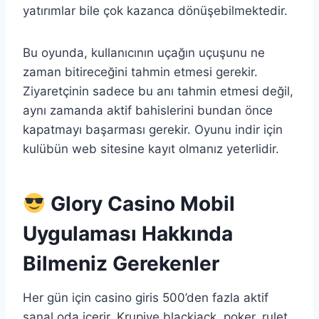
yatırımlar bile çok kazanca dönüşebilmektedir.
Bu oyunda, kullanıcının uçağın uçuşunu ne
zaman bitireceğini tahmin etmesi gerekir.
Ziyaretçinin sadece bu anı tahmin etmesi değil,
aynı zamanda aktif bahislerini bundan önce
kapatmayı başarması gerekir. Oyunu indir için
kulübün web sitesine kayıt olmanız yeterlidir.
Glory Casino Mobil
Uygulaması Hakkında
Bilmeniz Gerekenler
Her gün için casino giris 500’den fazla aktif
sanal oda içerir. Krupiye blackjack, poker, rulet,