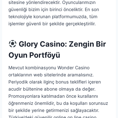
sitesine yönlendirecektir. Oyuncularımızın
güvenliği bizim için birinci önceliktir. En son
teknolojiyle korunan platformumuzda, tüm
işlemler güvenli bir şekilde gerçekleştirilir.
Glory Casino: Zengin Bir
Oyun Portföyü
Mevcut kombinasyonu Wonder Casino
ortaklarının web sitelerinde aramalısınız.
Periyodik olarak ilginç bonus teklifleri içeren
acudir bültenine abone olmaya da değer.
Promosyonlara katılmadan önce kurallarını
öğrenmeniz önemlidir, bu da koşulları sorunsuz
bir şekilde yerine getirmenizi sağlayacaktır.
Türkiye’deki güvenilir online on line casino