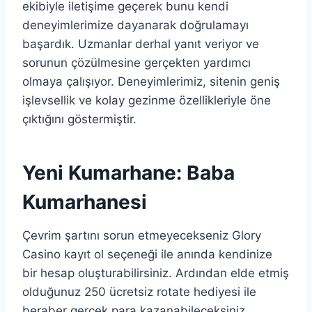
ekibiyle iletişime geçerek bunu kendi
deneyimlerimize dayanarak doğrulamayı
başardık. Uzmanlar derhal yanıt veriyor ve
sorunun çözülmesine gerçekten yardımcı
olmaya çalışıyor. Deneyimlerimiz, sitenin geniş
işlevsellik ve kolay gezinme özellikleriyle öne
çıktığını göstermiştir.
Yeni Kumarhane: Baba
Kumarhanesi
Çevrim şartını sorun etmeyecekseniz Glory
Casino kayıt ol seçeneği ile anında kendinize
bir hesap oluşturabilirsiniz. Ardından elde etmiş
olduğunuz 250 ücretsiz rotate hediyesi ile
beraber gerçek para kazanabileceksiniz.