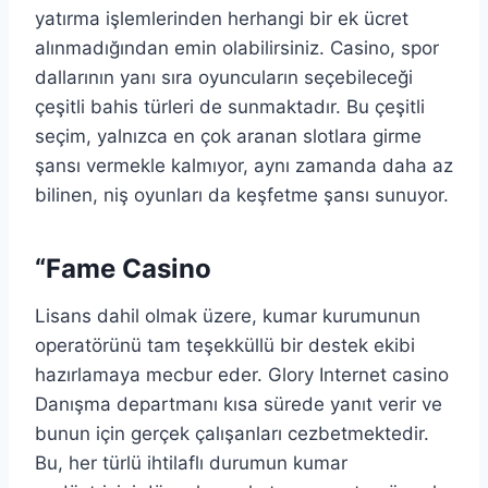
yatırma işlemlerinden herhangi bir ek ücret
alınmadığından emin olabilirsiniz. Casino, spor
dallarının yanı sıra oyuncuların seçebileceği
çeşitli bahis türleri de sunmaktadır. Bu çeşitli
seçim, yalnızca en çok aranan slotlara girme
şansı vermekle kalmıyor, aynı zamanda daha az
bilinen, niş oyunları da keşfetme şansı sunuyor.
“Fame Casino
Lisans dahil olmak üzere, kumar kurumunun
operatörünü tam teşekküllü bir destek ekibi
hazırlamaya mecbur eder. Glory Internet casino
Danışma departmanı kısa sürede yanıt verir ve
bunun için gerçek çalışanları cezbetmektedir.
Bu, her türlü ihtilaflı durumun kumar