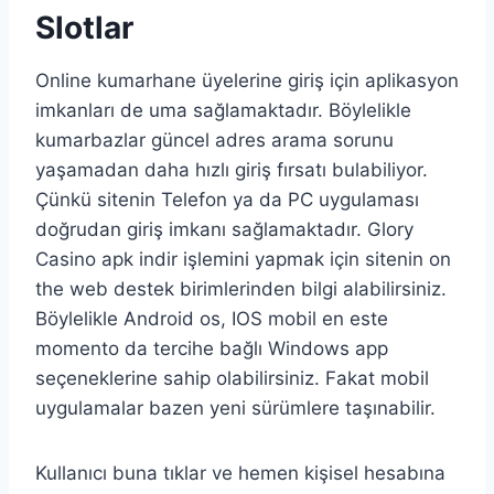
Slotlar
Online kumarhane üyelerine giriş için aplikasyon
imkanları de uma sağlamaktadır. Böylelikle
kumarbazlar güncel adres arama sorunu
yaşamadan daha hızlı giriş fırsatı bulabiliyor.
Çünkü sitenin Telefon ya da PC uygulaması
doğrudan giriş imkanı sağlamaktadır. Glory
Casino apk indir işlemini yapmak için sitenin on
the web destek birimlerinden bilgi alabilirsiniz.
Böylelikle Android os, IOS mobil en este
momento da tercihe bağlı Windows app
seçeneklerine sahip olabilirsiniz. Fakat mobil
uygulamalar bazen yeni sürümlere taşınabilir.
Kullanıcı buna tıklar ve hemen kişisel hesabına