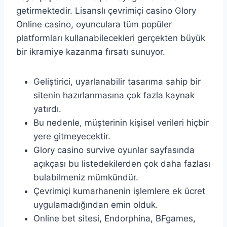
getirmektedir. Lisanslı çevrimiçi casino Glory
Online casino, oyunculara tüm popüler
platformları kullanabilecekleri gerçekten büyük
bir ikramiye kazanma fırsatı sunuyor.
Geliştirici, uyarlanabilir tasarıma sahip bir
sitenin hazırlanmasına çok fazla kaynak
yatırdı.
Bu nedenle, müşterinin kişisel verileri hiçbir
yere gitmeyecektir.
Glory casino survive oyunlar sayfasında
açıkçası bu listedekilerden çok daha fazlası
bulabilmeniz mümkündür.
Çevrimiçi kumarhanenin işlemlere ek ücret
uygulamadığından emin olduk.
Online bet sitesi, Endorphina, BFgames,