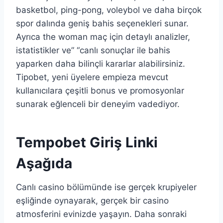
basketbol, ping-pong, voleybol ve daha birçok
spor dalında geniş bahis seçenekleri sunar.
Ayrıca the woman maç için detaylı analizler,
istatistikler ve” “canlı sonuçlar ile bahis
yaparken daha bilinçli kararlar alabilirsiniz.
Tipobet, yeni üyelere empieza mevcut
kullanıcılara çeşitli bonus ve promosyonlar
sunarak eğlenceli bir deneyim vadediyor.
Tempobet Giriş Linki
Aşağıda
Canlı casino bölümünde ise gerçek krupiyeler
eşliğinde oynayarak, gerçek bir casino
atmosferini evinizde yaşayın. Daha sonraki