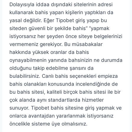
Dolayısıyla iddaa dışındaki sitelerinin adresi
kullanarak bahis yapan kişilerin yaptıkları da
yasal değildir. Eğer Tipobet giriş yapıp bu
siteden güvenli bir şekilde bahis” “yapmak
istiyorsanız her şeyden önce siteye belgelerinizi
vermemeniz gerekiyor. Bu müsabakalar
hakkında yüksek oranlar da bahis
oynayabilmenin yanında bahsinizin ne durumda
olduğunu takip edebilme şansını da
bulabilirsiniz. Canlı bahis seçenekleri empieza
bahis olanakları konusunda incelendiğinde de
bu bahis sitesi, kaliteli birçok bahis sitesi ile bir
çok alanda aynı standartlarda hizmetler
sunuyor. Tipobet bahis sitesine giriş yapmak ve
onlarca avantajdan yararlanmak istiyorsanız
öncelikle sisteme üye olmalısınız.