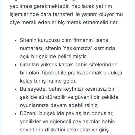
yapılması gerekmektedir. Yapılacak yatırım
işlemlerinde para tarnsferi ile yatırım oluyor mu
diye merak edenler hiç merak etmemelidirler.
Sitenin kurucusu olan firmanın lisans
numarası, sitenin ‘hakkımızda’ kısmında
açık bir şekilde belirtilmiştir.
Oranları yüksek kaçak bahis sitelerinden
biri olan Tipobet ile pra kazanmak oldukça
kolay bir iş haline geldi.
Bu sayede, bahis keyfinizi kesintisiz bir
şekilde sürdürebilir ve güvenli bir şekilde
oyunlarınıza devam edebilirsiniz.
Düzenli bir şekilde paylaşılan bonuslar,
yenilikler ve eğlenceli paylaşımlar bahis
severlerin dikkatini çekmekte ve giriş