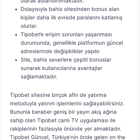
olarak adlandırılmaktadır.
Dolayısıyla bahis sitesinden bonus alan
kişiler daha ilk evrede paralarını katlamış
olurlar.
Tipobet’e erişim sorunları yaşanması
durumunda, genellikle platformun güncel
adreslerinde değişiklikler yapılır.
Site, bahis severlere çeşitli bonuslar
sunarak kullanıcılarına avantajlar
sağlamaktadır.
Tipobet sitesine birçok afin de yatırma
metoduyla yatırım işlemlerini sağlayabilirsiniz.
Bununla beraber geniş bir yayın akış ağına
sahip olan Tipobet canlı TV uygulaması ile
rakiplerinin fazlasıyla önünde yer almaktadır.
Tipobet Güncel, Türkiye’nin önde gelen on the