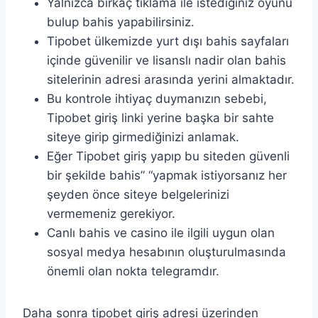
Yalnızca birkaç tıklama ile istediğiniz oyunu
bulup bahis yapabilirsiniz.
Tipobet ülkemizde yurt dışı bahis sayfaları
içinde güvenilir ve lisanslı nadir olan bahis
sitelerinin adresi arasında yerini almaktadır.
Bu kontrole ihtiyaç duymanızın sebebi,
Tipobet giriş linki yerine başka bir sahte
siteye girip girmediğinizi anlamak.
Eğer Tipobet giriş yapıp bu siteden güvenli
bir şekilde bahis” “yapmak istiyorsanız her
şeyden önce siteye belgelerinizi
vermemeniz gerekiyor.
Canlı bahis ve casino ile ilgili uygun olan
sosyal medya hesabının oluşturulmasında
önemli olan nokta telegramdır.
Daha sonra tipobet giriş adresi üzerinden