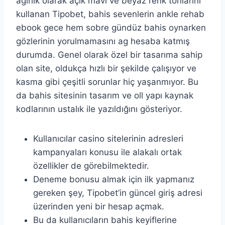
ağırlık olarak açık mavi ve beyaz renk tonlarını
kullanan Tipobet, bahis sevenlerin ankle rehab
ebook gece hem sobre gündüz bahis oynarken
gözlerinin yorulmamasını ag hesaba katmış
durumda. Genel olarak özel bir tasarıma sahip
olan site, oldukça hızlı bir şekilde çalışıyor ve
kasma gibi çeşitli sorunlar hiç yaşanmıyor. Bu
da bahis sitesinin tasarım ve oll yapı kaynak
kodlarının ustalık ile yazıldığını gösteriyor.
Kullanıcılar casino sitelerinin adresleri
kampanyaları konusu ile alakalı ortak
özellikler de görebilmektedir.
Deneme bonusu almak için ilk yapmanız
gereken şey, Tipobet’in güncel giriş adresi
üzerinden yeni bir hesap açmak.
Bu da kullanıcıların bahis keyiflerine