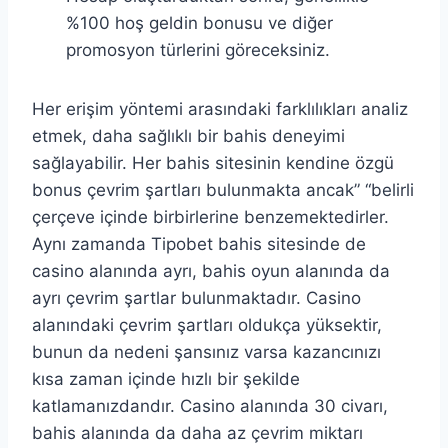
%100 hoş geldin bonusu ve diğer
promosyon türlerini göreceksiniz.
Her erişim yöntemi arasındaki farklılıkları analiz
etmek, daha sağlıklı bir bahis deneyimi
sağlayabilir. Her bahis sitesinin kendine özgü
bonus çevrim şartları bulunmakta ancak” “belirli
çerçeve içinde birbirlerine benzemektedirler.
Aynı zamanda Tipobet bahis sitesinde de
casino alanında ayrı, bahis oyun alanında da
ayrı çevrim şartlar bulunmaktadır. Casino
alanındaki çevrim şartları oldukça yüksektir,
bunun da nedeni şansınız varsa kazancınızı
kısa zaman içinde hızlı bir şekilde
katlamanızdandır. Casino alanında 30 civarı,
bahis alanında da daha az çevrim miktarı