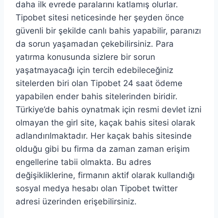
daha ilk evrede paralarını katlamış olurlar.
Tipobet sitesi neticesinde her şeyden önce
güvenli bir şekilde canlı bahis yapabilir, paranızı
da sorun yaşamadan çekebilirsiniz. Para
yatırma konusunda sizlere bir sorun
yaşatmayacağı için tercih edebileceğiniz
sitelerden biri olan Tipobet 24 saat ödeme
yapabilen ender bahis sitelerinden biridir.
Türkiye’de bahis oynatmak için resmi devlet izni
olmayan the girl site, kaçak bahis sitesi olarak
adlandırılmaktadır. Her kaçak bahis sitesinde
olduğu gibi bu firma da zaman zaman erişim
engellerine tabii olmakta. Bu adres
değişikliklerine, firmanın aktif olarak kullandığı
sosyal medya hesabı olan Tipobet twitter
adresi üzerinden erişebilirsiniz.