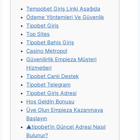
Tempobet Giriş Linki Aşağıda
Ödeme Yöntemleri Ve Güvenlik
Tipobet Giriş
Top Sites
Tipobet Bahis Giriş
Casino Metropol
Güvenilirlik Empieza Müşteri
Hizmetleri
Tipobet Canlı Destek
Tipobet Telegram
Tipobet Giriş Adresi
Hoş Geldin Bonusu
Üye Olun Empieza Kazanmaya
Başlayın
▲tipobet’in Güncel Adresi Nasıl
Bulunur?