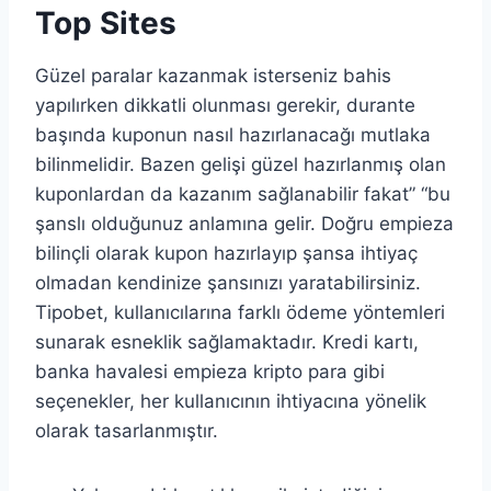
Top Sites
Güzel paralar kazanmak isterseniz bahis
yapılırken dikkatli olunması gerekir, durante
başında kuponun nasıl hazırlanacağı mutlaka
bilinmelidir. Bazen gelişi güzel hazırlanmış olan
kuponlardan da kazanım sağlanabilir fakat” “bu
şanslı olduğunuz anlamına gelir. Doğru empieza
bilinçli olarak kupon hazırlayıp şansa ihtiyaç
olmadan kendinize şansınızı yaratabilirsiniz.
Tipobet, kullanıcılarına farklı ödeme yöntemleri
sunarak esneklik sağlamaktadır. Kredi kartı,
banka havalesi empieza kripto para gibi
seçenekler, her kullanıcının ihtiyacına yönelik
olarak tasarlanmıştır.