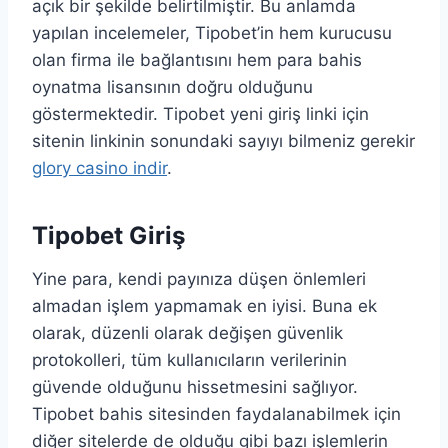
açık bir şekilde belirtilmiştir. Bu anlamda
yapılan incelemeler, Tipobet’in hem kurucusu
olan firma ile bağlantısını hem para bahis
oynatma lisansının doğru olduğunu
göstermektedir. Tipobet yeni giriş linki için
sitenin linkinin sonundaki sayıyı bilmeniz gerekir
glory casino indir
.
Tipobet Giriş
Yine para, kendi payınıza düşen önlemleri
almadan işlem yapmamak en iyisi. Buna ek
olarak, düzenli olarak değişen güvenlik
protokolleri, tüm kullanıcıların verilerinin
güvende olduğunu hissetmesini sağlıyor.
Tipobet bahis sitesinden faydalanabilmek için
diğer sitelerde de olduğu gibi bazı işlemlerin