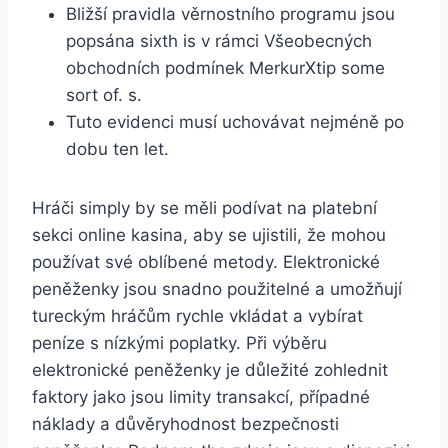
Bližší pravidla věrnostního programu jsou
popsána sixth is v rámci Všeobecných
obchodních podmínek MerkurXtip some
sort of. s.
Tuto evidenci musí uchovávat nejméně po
dobu ten let.
Hráči simply by se měli podívat na platební
sekci online kasina, aby se ujistili, že mohou
používat své oblíbené metody. Elektronické
peněženky jsou snadno použitelné a umožňují
tureckým hráčům rychle vkládat a vybírat
peníze s nízkými poplatky. Při výběru
elektronické peněženky je důležité zohlednit
faktory jako jsou limity transakcí, případné
náklady a důvěryhodnost bezpečnosti