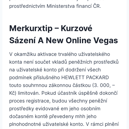
prostřednictvím Ministerstva financí ČR.
Merkurxtip – Kurzové
Sázení A New Online Vegas
V okamžiku aktivace trvalého uživatelského
konta není součet vkladů peněžních prostředků
na uživatelské konto při dodržení všech
podmínek příslušného HEWLETT PACKARD
touto souhrnnou zákonnou částkou (3. 000, –
Kč) limitován. Pokud účastník úspěšně dokončí
proces registrace, budou všechny peněžní
prostředky evidované em jeho osobním
dočasném kontě převedeny mhh jeho
plnohodnotné uživatelské konto. V rámci plnění