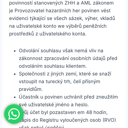
povinností stanovených ZHH a AML zákonem
je Provozovatel hazardních her povinen vést
evidenci týkající se všech sázek, výher, vkladů
na uživatelské konto we výběrů peněžních
prostředků z uživatelského konta.
Odvolání souhlasu však nemá vliv na
zákonnost zpracování osobních údajů před
odvoláním souhlasu klientem.
Společnosti z jiných zemí, které se snaží
vstoupit na turecký trh, čelí přísným
pravidlům.
Účastník u povinen uchránit před zneužitím
své uživatelské jméno a heslo.
Tvůj účet byl pozastaven em 48 hodin,
zápis do Registru vyloučených osob (RVO)
však nebyl úspěšný.