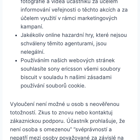
fotografie a videa účastníků za účelem
informování veřejnosti o těchto akcích a za
účelem využití v rámci marketingových
kampaní.
Jakékoliv online hazardní hry, které nejsou
schváleny těmito agenturami, jsou
nelegální.
Používáním našich webových stránek
souhlasíte sony ericsson všemi soubory
biscuit v souladu h našimi zásadami
používání souborů cookie.
Vyloučení není možné u osob s neověřenou
totožností. Zkus to znovu nebo kontaktuj
zákaznickou podporu. Účastník prohlašuje, že
není osoba s omezenou” “svéprávností a
nepatří mezi osoby považované za závislé na