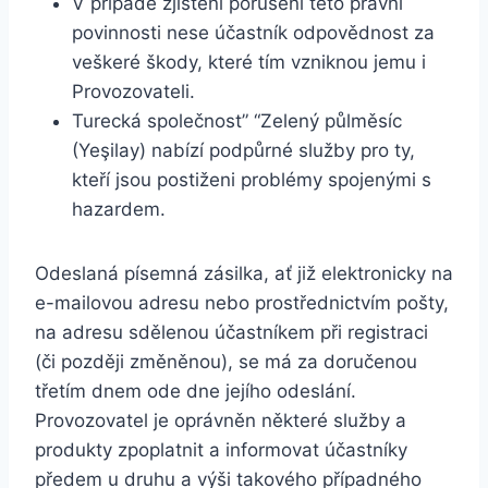
V případě zjištění porušení této právní
povinnosti nese účastník odpovědnost za
veškeré škody, které tím vzniknou jemu i
Provozovateli.
Turecká společnost” “Zelený půlměsíc
(Yeşilay) nabízí podpůrné služby pro ty,
kteří jsou postiženi problémy spojenými s
hazardem.
Odeslaná písemná zásilka, ať již elektronicky na
e-mailovou adresu nebo prostřednictvím pošty,
na adresu sdělenou účastníkem při registraci
(či později změněnou), se má za doručenou
třetím dnem ode dne jejího odeslání.
Provozovatel je oprávněn některé služby a
produkty zpoplatnit a informovat účastníky
předem u druhu a výši takového případného