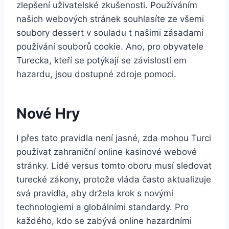
zlepšení uživatelské zkušenosti. Používáním
našich webových stránek souhlasíte ze všemi
soubory dessert v souladu t našimi zásadami
používání souborů cookie. Ano, pro obyvatele
Turecka, kteří se potýkají se závislostí em
hazardu, jsou dostupné zdroje pomoci.
Nové Hry
I přes tato pravidla není jasné, zda mohou Turci
používat zahraniční online kasinové webové
stránky. Lidé versus tomto oboru musí sledovat
turecké zákony, protože vláda často aktualizuje
svá pravidla, aby držela krok s novými
technologiemi a globálními standardy. Pro
každého, kdo se zabývá online hazardními