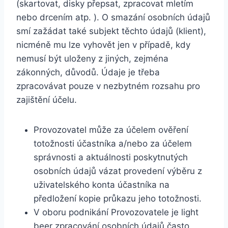
(skartovat, disky přepsat, zpracovat mletím
nebo drcením atp. ). O smazání osobních údajů
smí zažádat také subjekt těchto údajů (klient),
nicméně mu lze vyhovět jen v případě, kdy
nemusí být uloženy z jiných, zejména
zákonných, důvodů. Údaje je třeba
zpracovávat pouze v nezbytném rozsahu pro
zajištění účelu.
Provozovatel může za účelem ověření
totožnosti účastníka a/nebo za účelem
správnosti a aktuálnosti poskytnutých
osobních údajů vázat provedení výběru z
uživatelského konta účastníka na
předložení kopie průkazu jeho totožnosti.
V oboru podnikání Provozovatele je light
beer zpracování osobních údajů často