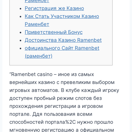
Раменбет
Регистрация же Казино
Как Стать Участником Казино
Раменбет
Приветственный Бонус
Достоинства Казино Ramenbet
официального Сайт Ramenbet
(раменбет)
“Ramenbet casino – иное из самых
вернейших казино с превеликим выбором
игровых автоматов. В клубе каждый игроку
доступен пробный режим слотов без
прохождения регистрации а игровом
портале. Ддя пользования всеми
способностей портала%2C нужно прошло
мгновенную регистрацию а официальном