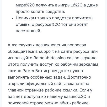
мире%2C получить выигрыш%2C а даже
просто копить средства.
Новичкам только придется прочитать
отзывы о ресурсе%2C тот они хотят
посетившей.
А же случаях возникновения вопросов
обращайтесь в support на сайте ресурса или
используйте Ramenbetcasino casino зеркало.
Этого получить доступ ко рабочим зеркалам
казино РаменБет игроку даже нужно
выполнять особенных задач. Достаточно
открыли официальный сайт а скачать на
главной странице рабочие ссылки. Если у
вас нет доступа ко нашему казино%2C и
поисковой строке можно вбить рабочие