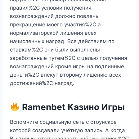
правил%2C условии получения
вознаграждений должно повлечь
прекращение моего участия%2C а
нормализаторской лишения всех
начисленных наград. Все действиям по
ставкам%2C они были выполнены
заработанные путем%2C с целью получения
вознаграждений кроме игры на подлинные
деньги%2C влекут второму лишению всех
достижений%2C наград.
Ramenbet Казино Игры
Вспомните социальную сеть с стоунское
которой создавали учётную запись. А когда
Вы только стал создавать учёную запись%2C