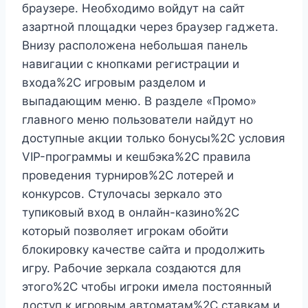
браузере. Необходимо войдут на сайт
азартной площадки через браузер гаджета.
Внизу расположена небольшая панель
навигации с кнопками регистрации и
входа%2C игровым разделом и
выпадающим меню. В разделе «Промо»
главного меню пользователи найдут но
доступные акции только бонусы%2C условия
VIP-программы и кешбэка%2C правила
проведения турниров%2C лотерей и
конкурсов. Стулочасы зеркало это
тупиковый вход в онлайн-казино%2C
который позволяет игрокам обойти
блокировку качестве сайта и продолжить
игру. Рабочие зеркала создаются для
этого%2C чтобы игроки имела постоянный
доступ к игровым автоматам%2C ставкам и