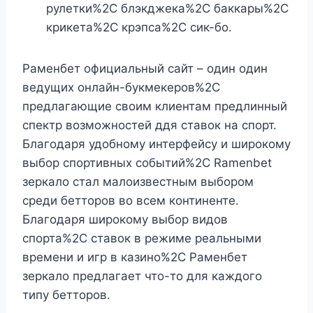
рулетки%2C блэкджека%2C баккары%2C
крикета%2C крэпса%2C сик-бо.
Раменбет официальный сайт – один один
ведущих онлайн-букмекеров%2C
предлагающие своим клиентам предлинный
спектр возможностей ддя ставок на спорт.
Благодаря удобному интерфейсу и широкому
выбор спортивных событий%2C Ramenbet
зеркало стал малоизвестным выбором
среди бетторов во всем континенте.
Благодаря широкому выбор видов
спорта%2C ставок в режиме реальными
времени и игр в казино%2C Раменбет
зеркало предлагает что-то для каждого
типу бетторов.