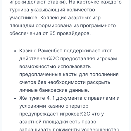
игроки делают ставки). На карточке каждого
турнира указывающий количество
участников. Коллекция азартных игр
площадки сформирована из программного
обеспечения от 65 провайдеров.
Казино Раменбет поддерживает этот
действенен%2C предоставляя игрокам
возможностью использовать
предоплаченные карты для пополнения
счетов без необходимости раскрыть
личные банковские данные.
Же пункте 4. 1 документа с правилами и
условиями казино оператор
предупреждает игроков%2C что у
азартной площадки есть право
запрашивать документы усовершенство