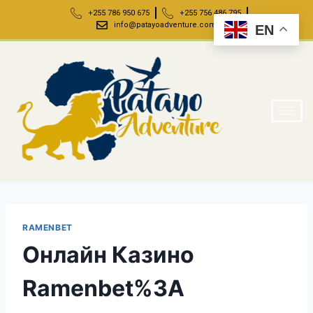
+255 786 950 675
+255 756 486 795
info@patayoadventure.com
EN
RAMENBET
Онлайн Казино
Ramenbet%3A