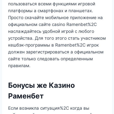
пользоваться всеми функциями игровой
платформы а смартфонах и планшетах.
Просто скачайте мобильное приложение на
официальном сайте casino Ramenbet%2C
наслаждайтесь удобной игрой с любого
устройства. Для того этого стать участником
кешбэк-программы в Ramenbet%2C игрок
должен зарегистрироваться а официальном
сайте только следовать определенным
правилам.
Бонусы же Казино
Раменбет
Если возникла ситуация%2C когда вы