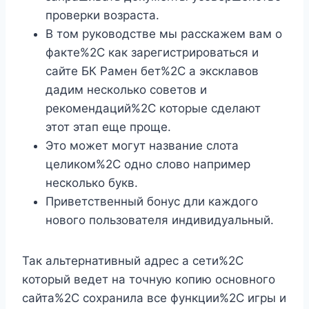
проверки возраста.
В том руководстве мы расскажем вам о
факте%2C как зарегистрироваться и
сайте БК Рамен бет%2C а эксклавов
дадим несколько советов и
рекомендаций%2C которые сделают
этот этап еще проще.
Это может могут название слота
целиком%2C одно слово например
несколько букв.
Приветственный бонус дли каждого
нового пользователя индивидуальный.
Так альтернативный адрес а сети%2C
который ведет на точную копию основного
сайта%2C сохранила все функции%2C игры и