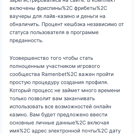
зарегистрировались на сайте. В комплект
включены фриспины%2C фрибеты%2C
ваучеры для лайв-казино и деньги на
обналичить. Процент кешбэка независимо от
статуса пользователя в программе
преданность.
Усовершенство того чтобы стать
полноценным участником игрового
сообщества Ramenbet%2C важен пройти
простую процедуру создания профиля.
Который процесс не займет много времени
только позволит вам заканчивать
использовать все возможностей онлайн
казино. Вам будет предложено ввести
основные личные данные%2C включая
имя%2C адрес электронной почты%2C дату