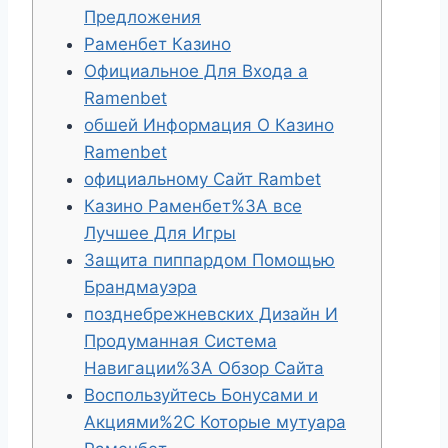
Предложения
Раменбет Казино
Официальное Для Входа а
Ramenbet
обшей Информация О Казино
Ramenbet
официальному Сайт Rambet
Казино Раменбет%3A все
Лучшее Для Игры
Защита пиппардом Помощью
Брандмауэра
позднебрежневских Дизайн И
Продуманная Система
Навигации%3A Обзор Сайта
Воспользуйтесь Бонусами и
Акциями%2C Которые мутуара