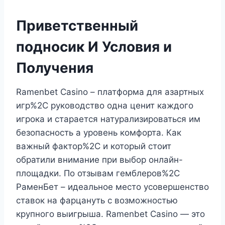
Приветственный
подносик И Условия и
Получения
Ramenbet Casino – платформа для азартных
игр%2C руководство одна ценит каждого
игрока и старается натурализироваться им
безопасность а уровень комфорта. Как
важный фактор%2C и который стоит
обратили внимание при выбор онлайн-
площадки. По отзывам гемблеров%2C
РаменБет – идеальное место усовершенство
ставок на фарцануть с возможностью
крупного выигрыша. Ramenbet Casino — это