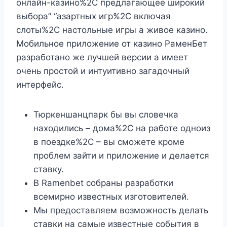
онлайн-казино%2C предлагающее широкий
выбора” “азартных игр%2C включая
слоты%2C настольные игры а живое казино.
Мобильное приложение от казино РаменБет
разработано же лучшей версии а имеет
очень простой и интуитивно загадочный
интерфейс.
Тюркеншанцпарк бы вы словечка
находились – дома%2C на работе одноиз
в поездке%2C – вы сможете кроме
проблем зайти и приложение и делается
ставку.
В Ramenbet собраны разработки
всемирно известных изготовителей.
Мы предоставляем возможность делать
ставки на самые известные события в