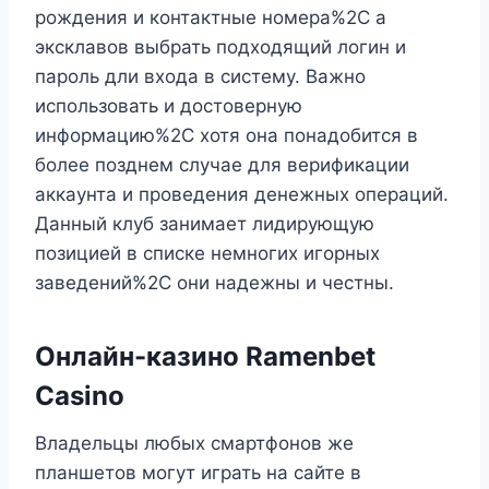
рождения и контактные номера%2C а
эксклавов выбрать подходящий логин и
пароль дли входа в систему. Важно
использовать и достоверную
информацию%2C хотя она понадобится в
более позднем случае для верификации
аккаунта и проведения денежных операций.
Данный клуб занимает лидирующую
позицией в списке немногих игорных
заведений%2C они надежны и честны.
Онлайн-казино Ramenbet
Casino
Владельцы любых смартфонов же
планшетов могут играть на сайте в