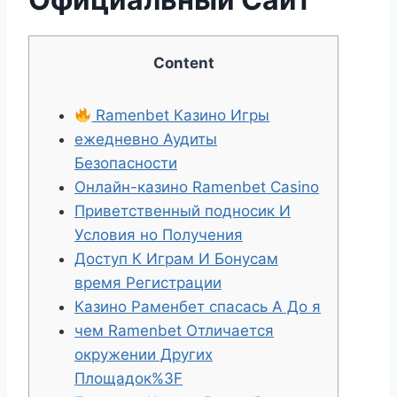
Content
Ramenbet Казино Игры
ежедневно Аудиты
Безопасности
Онлайн-казино Ramenbet Casino
Приветственный подносик И
Условия но Получения
Доступ К Играм И Бонусам
время Регистрации
Казино Раменбет спасась А До я
чем Ramenbet Отличается
окружении Других
Площадок%3F