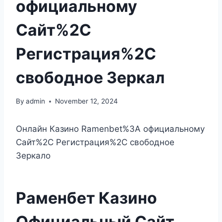
официальному
Сайт%2C
Регистрация%2C
свободное Зеркал
By
admin
November 12, 2024
Онлайн Казино Ramenbet%3A официальному
Сайт%2C Регистрация%2C свободное
Зеркало
Раменбет Казино
Официальный Сайт