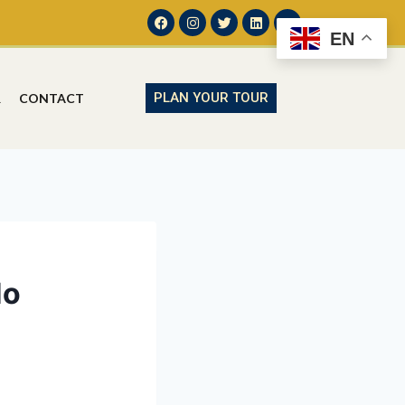
EN
PLAN YOUR TOUR
R
CONTACT
No