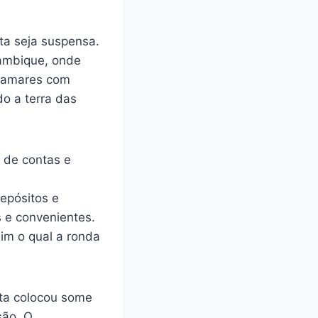
onta seja suspensa.
çambique, onde
atamares com
do a terra das
s de contas e
epósitos e
 e convenientes.
sim o qual a ronda
nta colocou some
são. O