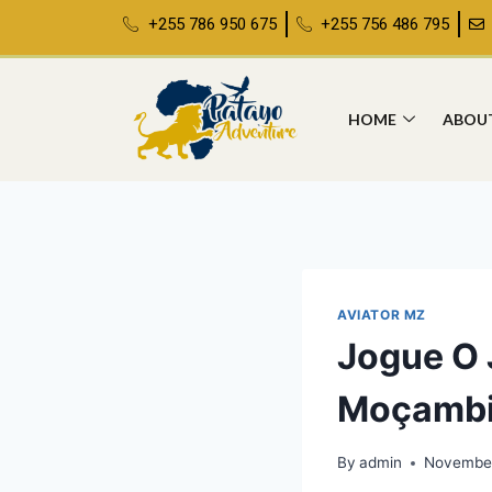
+255 786 950 675
+255 756 486 795
HOME
ABOUT
AVIATOR MZ
Jogue O 
Moçambi
By
admin
November