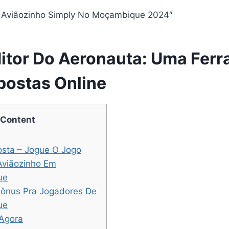
 Aviãozinho Simply No Moçambique 2024″
itor Do Aeronauta: Uma Fer
Apostas Online
Content
osta – Jogue O Jogo
Aviãozinho Em
ue
Bônus Pra Jogadores De
ue
Agora