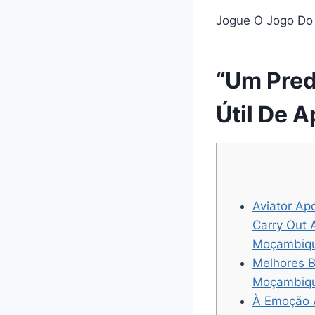
Jogue O Jogo Do
“Um Pred
Útil De 
Aviator Ap
Carry Out 
Moçambiq
Melhores 
Moçambiq
À Emoção 