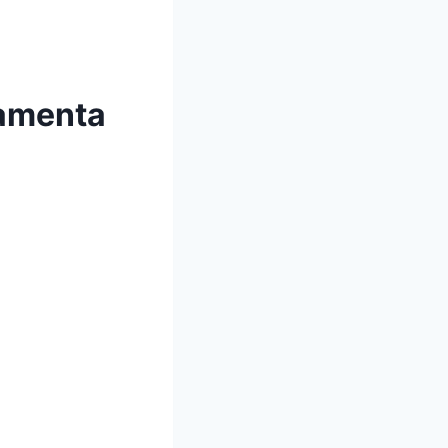
ramenta