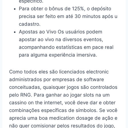
específico.
Para obter o bônus de 125%, o depósito
precisa ser feito em até 30 minutos após u
cadastro.
Apostas ao Vivo Os usuários podem
apostar ao vivo na diversos eventos,
acompanhando estatísticas em pace real
para alguma experiência imersiva.
Como todos eles são licenciados electronic
administrados por empresas de software
conceituadas, quaisquer jogos são controlados
pelo RNG. Para ganhar ao jogar slots na um
cassino on the internet, você deve dar e obter
combinações específicas de símbolos. Se você
aprecia uma boa medication dosage de ação e
não quer comisionar pelos resultados do jogo,