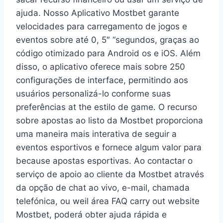
ajuda. Nosso Aplicativo Mostbet garante
velocidades para carregamento de jogos e
eventos sobre até 0, 5″ “segundos, graças ao
código otimizado para Android os e iOS. Além
disso, o aplicativo oferece mais sobre 250
configurações de interface, permitindo aos
usuários personalizá-lo conforme suas
preferências at the estilo de game. O recurso
sobre apostas ao listo da Mostbet proporciona
uma maneira mais interativa de seguir a
eventos esportivos e fornece algum valor para
because apostas esportivas. Ao contactar o
serviço de apoio ao cliente da Mostbet através
da opção de chat ao vivo, e-mail, chamada
telefónica, ou weil área FAQ carry out website
Mostbet, poderá obter ajuda rápida e