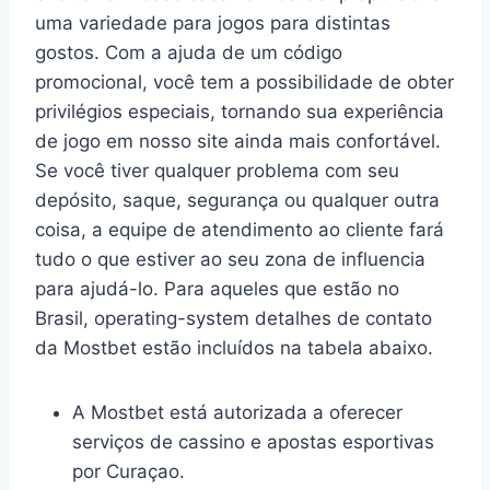
uma variedade para jogos para distintas
gostos. Com a ajuda de um código
promocional, você tem a possibilidade de obter
privilégios especiais, tornando sua experiência
de jogo em nosso site ainda mais confortável.
Se você tiver qualquer problema com seu
depósito, saque, segurança ou qualquer outra
coisa, a equipe de atendimento ao cliente fará
tudo o que estiver ao seu zona de influencia
para ajudá-lo. Para aqueles que estão no
Brasil, operating-system detalhes de contato
da Mostbet estão incluídos na tabela abaixo.
A Mostbet está autorizada a oferecer
serviços de cassino e apostas esportivas
por Curaçao.