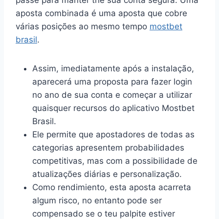
passe para manter the sua conta segura. Uma
aposta combinada é uma aposta que cobre
várias posições ao mesmo tempo
mostbet
brasil
.
Assim, imediatamente após a instalação,
aparecerá uma proposta para fazer login
no ano de sua conta e começar a utilizar
quaisquer recursos do aplicativo Mostbet
Brasil.
Ele permite que apostadores de todas as
categorias apresentem probabilidades
competitivas, mas com a possibilidade de
atualizações diárias e personalização.
Como rendimiento, esta aposta acarreta
algum risco, no entanto pode ser
compensado se o teu palpite estiver