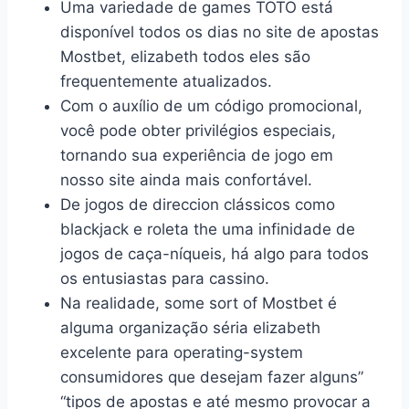
Uma variedade de games TOTO está
disponível todos os dias no site de apostas
Mostbet, elizabeth todos eles são
frequentemente atualizados.
Com o auxílio de um código promocional,
você pode obter privilégios especiais,
tornando sua experiência de jogo em
nosso site ainda mais confortável.
De jogos de direccion clássicos como
blackjack e roleta the uma infinidade de
jogos de caça-níqueis, há algo para todos
os entusiastas para cassino.
Na realidade, some sort of Mostbet é
alguma organização séria elizabeth
excelente para operating-system
consumidores que desejam fazer alguns”
“tipos de apostas e até mesmo provocar a