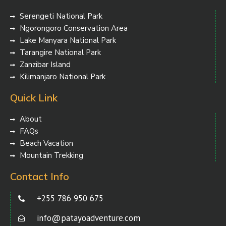
Serengeti National Park
Ngorongoro Conservation Area
Lake Manyara National Park
Tarangire National Park
Zanzibar Island
Kilimanjaro National Park
Quick Link
About
FAQs
Beach Vacation
Mountain Trekking
Contact Info
+255 786 950 675
info@patayoadventure.com