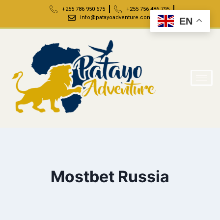
+255 786 950 675
+255 756 486 795
info@patayoadventure.com
EN
Mostbet Russia