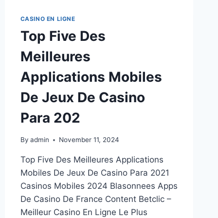
CASINO EN LIGNE
Top Five Des
Meilleures
Applications Mobiles
De Jeux De Casino
Para 202
By
admin
November 11, 2024
Top Five Des Meilleures Applications
Mobiles De Jeux De Casino Para 2021
Casinos Mobiles 2024 Blasonnees Apps
De Casino De France Content Betclic –
Meilleur Casino En Ligne Le Plus