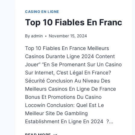
CASINO EN LIGNE
Top 10 Fiables En Franc
By
admin
November 15, 2024
Top 10 Fiables En France Meilleurs
Casinos Durante Ligne 2024 Content
Jouer” “En Se Promenant Sur Un Casino
Sur Internet, C’est Légal En France?
Sécurité Conclusion Au Niveau Des
Meilleurs Casinos En Ligne De France
Bonus Et Promotions Du Casino
Locowin Conclusion: Quel Est Le
Meilleur Site De Gambling
Establishment En Ligne En 2024 ?…