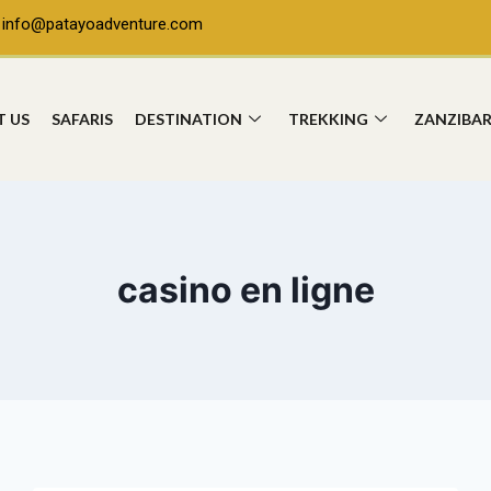
info@patayoadventure.com
 US
SAFARIS
DESTINATION
TREKKING
ZANZIBA
casino en ligne