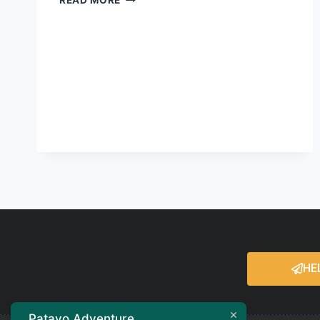
READ MORE
HE
Patayo Adventure