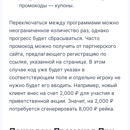
промокоды — купоны.
Переключаться между программами можно
неограниченное количество раз, однако
прогресс будет сбрасываться. Часто
промокод можно получить от партнерского
сайта, предлагающего регистрацию по
ссылке, указанной на странице. В этом
случае код уже будет указан в
соответствующем поле и отдельно игроку не
нужно будет его вводить. Например, новый
клиент внес на счет 2,000 ₽ для участия в
приветственной акции. Значит, на 2,000 ₽
потребуется сгенерировать 8,000 ₽ рейка.