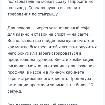
пользователь не может сразу запросить их
на вывод. Сначала нужно выполнить
требования по отыгрышу.
Для покера — через установленный софт,
для казино и ставок на спорт — на сайте.
Воспользоваться найденным купоном стоит
как можно быстрее, чтобы успеть получить с
него бонус или зарегистрироваться в
предстоящем турнире. Ввести комбинацию
символов можно на странице для создания
профиля, в кассе и в Личном кабинете
зарегистрированного клиента. Процедура
активации простая и занимает не более 10
секунд.