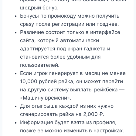
щедрый бонус.
Бонусы по промокоду можно получить
сразу после регистрации или позднее.
Различие состоит только в интерфейсе
сайта, который автоматически
адаптируется под экран гаджета и
становится более удобным для
пользователей.
Если игрок генерирует в месяц не менее
10,000 рублей рейка, он может перейти
на другую систему выплаты рейкбека —
«Машину времени».
Для отыгрыша каждой из них нужно
сгенерировать рейка на 2,000 ₽.
Информация будет взята из профиля,
позже ее можно изменить в настройках.