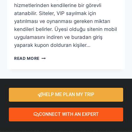
hizmetlerinden kendilerine bir görevli
atanabilir. Siteler, VIP sayılmak için
yatırılması ve oynanması gereken miktarı
kendileri belirler. Üyesi olduğu sitenin mobil
uygulamasını indiren ve buradan giriş
yaparak kupon dolduran kişiler…
READ MORE
HELP ME PLAN MY TRIP
CONNECT WITH AN EXPERT