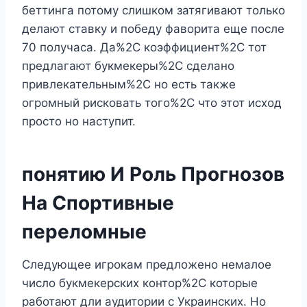
беттинга потому слишком затягивают только
делают ставку и победу фаворита еще после
70 получаса. Да%2C коэффициент%2C тот
предлагают букмекеры%2C сделано
привлекательным%2C но есть также
огромный рисковать того%2C что этот исход
просто но наступит.
понятию И Роль Прогнозов
На Спортивные
переломные
Следующее игрокам предложено немалое
число букмекерских контор%2C которые
работают дли аудитории с Украинских. Но