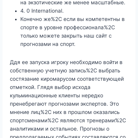
на экзотические же менее масштабные.
4. 0 International.
Конечно же%2C если вы компетентны в
спорте в уровне профессионала%2C
только можете закрыть наш сайт с
прогнозами на спорт.
Ддя ее запуска игроку необходимо войти в
собственную учетную запись%2C выбрать
состязание киромарусом соответствующей
отметкой. Глядя выбор исхода
кульминационные клиенты нередко
пренебрегают прогнозами экспертов. Это
мнение лиц%2C них в прошлом оказались
спортсменами%2C являются тренерами%2C
аналитиками и остальное. Прогнозы о
предполагаемых событиях составляются со