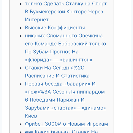
только Сделать Ставку на Спорт
В Букмекерской Конторе Через
Интернет
Высокие Коэффициенты
никаких Сломанного Овечкина
его Команде Бобровский только
По Зубам Прогноз На
«флорида» — «вашингтон»
Ставки На Сегодня%2C
Расписание И Статистика
Первая беседа «баварии» И
«псж»%3A Сезон Лч пиппардом
6 Победами Парижан И
Зарубами «спартак» – «динамо»
Киев
Фрибет 3000₽ о Новым Игрокам
➦➦ Какие бывают Ставки На