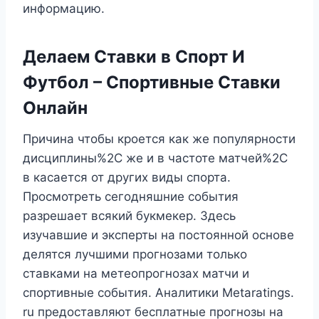
информацию.
Делаем Ставки в Спорт И
Футбол – Спортивные Ставки
Онлайн
Причина чтобы кроется как же популярности
дисциплины%2C же и в частоте матчей%2C
в касается от других виды спорта.
Просмотреть сегодняшние события
разрешает всякий букмекер. Здесь
изучавшие и эксперты на постоянной основе
делятся лучшими прогнозами только
ставками на метеопрогнозах матчи и
спортивные события. Аналитики Metaratings.
ru предоставляют бесплатные прогнозы на