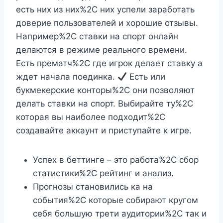
есть них из них%2C них успели заработать
доверие пользователей и хорошие отзывы.
Например%2C ставки на спорт онлайн
делаются в режиме реального времени.
Есть прематч%2C где игрок делает ставку а
ждет начала поединка.
Есть или
букмекерские конторы%2C они позволяют
делать ставки на спорт. Выбирайте ту%2C
которая вы наиболее подходит%2C
создавайте аккаунт и приступайте к игре.
Успех в беттинге – это работа%2C сбор
статистики%2C рейтинг и анализ.
Прогнозы становились ка на
события%2C которые собирают кругом
себя большую трети аудитории%2C так и