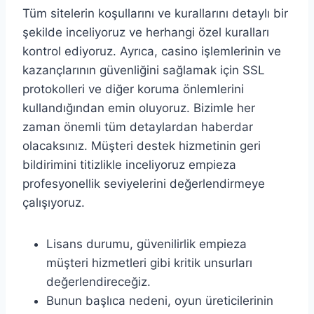
Tüm sitelerin koşullarını ve kurallarını detaylı bir
şekilde inceliyoruz ve herhangi özel kuralları
kontrol ediyoruz. Ayrıca, casino işlemlerinin ve
kazançlarının güvenliğini sağlamak için SSL
protokolleri ve diğer koruma önlemlerini
kullandığından emin oluyoruz. Bizimle her
zaman önemli tüm detaylardan haberdar
olacaksınız. Müşteri destek hizmetinin geri
bildirimini titizlikle inceliyoruz empieza
profesyonellik seviyelerini değerlendirmeye
çalışıyoruz.
Lisans durumu, güvenilirlik empieza
müşteri hizmetleri gibi kritik unsurları
değerlendireceğiz.
Bunun başlıca nedeni, oyun üreticilerinin