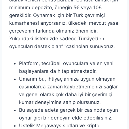
minimum depozito, örneğin 5€ veya 10€
gereklidir. Oynamak için bir Türk çevrimiçi
kumarhanesi arıyorsanız, ülkedeki mevcut yasal
çerçevenin farkında olmanız önemlidir.
Yukarıdaki listemizde sadece Türkiye’den
oyuncuları destek olan” “casinoları sunuyoruz.
Platform, tecrübeli oyunculara ve en yeni
başlayanlara da hitap etmektedir.
Umarım bu, ihtiyaçlarınıza uygun olmayan
casinolarda zaman kaybetmemenizi sağlar
ve genel olarak çok daha iyi bir çevrimiçi
kumar deneyimine sahip olursunuz.
Bu sayede adeta gerçek bir casinoda oyun
oynar gibi bir deneyim elde edebilirsiniz.
Üstelik Megaways slotları ve kripto