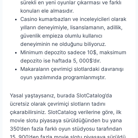
sürekli en yeni oyunlar çıkarması ve farklı
konuları ele almasıdır.
Casino kumarbazları ve inceleyicileri olarak
yılların deneyimiyle, lisanslamanın, adillik,
güvenlik empieza olumlu kullanıcı
deneyiminin ne olduğunu biliyoruz.
Minimum depozito sadece 10$, maksimum
depozito ise haftada 5, 000$’dır.
Makaraların çevrimiçi slotlardaki davranışı
oyun yazılımında programlanmıştır.
Yasal yaştaysanız, burada SlotCatalog’da
ücretsiz olarak çevrimiçi slotların tadını
çıkarabilirsiniz. SlotCatalog verilerine göre, ilk
movie slotu piyasaya sürüldüğünden bu yana
350’den fazla farklı oyun stüdyosu tarafından
15. 900’den fazla movie slotu piyasaya sürüldü.