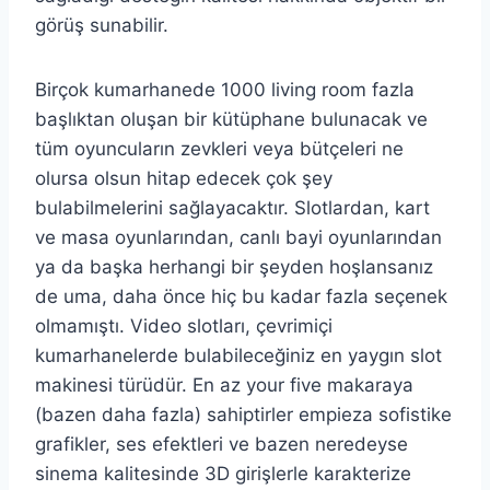
görüş sunabilir.
Birçok kumarhanede 1000 living room fazla
başlıktan oluşan bir kütüphane bulunacak ve
tüm oyuncuların zevkleri veya bütçeleri ne
olursa olsun hitap edecek çok şey
bulabilmelerini sağlayacaktır. Slotlardan, kart
ve masa oyunlarından, canlı bayi oyunlarından
ya da başka herhangi bir şeyden hoşlansanız
de uma, daha önce hiç bu kadar fazla seçenek
olmamıştı. Video slotları, çevrimiçi
kumarhanelerde bulabileceğiniz en yaygın slot
makinesi türüdür. En az your five makaraya
(bazen daha fazla) sahiptirler empieza sofistike
grafikler, ses efektleri ve bazen neredeyse
sinema kalitesinde 3D girişlerle karakterize