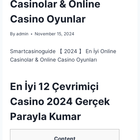
Casinolar & Online
Casino Oyunlar
By
admin
November 15, 2024
Smartcasinoguide 【 2024 】 En İyi Online
Casinolar & Online Casino Oyunları
En İyi 12 Çevrimiçi
Casino 2024 Gerçek
Parayla Kumar
Content