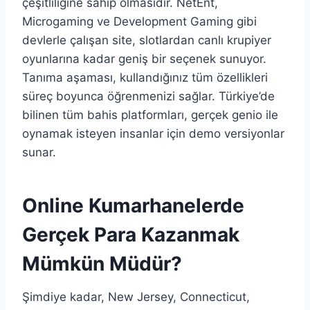
çeşitliliğine sahip olmasıdır. NetEnt,
Microgaming ve Development Gaming gibi
devlerle çalışan site, slotlardan canlı krupiyer
oyunlarına kadar geniş bir seçenek sunuyor.
Tanıma aşaması, kullandığınız tüm özellikleri
süreç boyunca öğrenmenizi sağlar. Türkiye’de
bilinen tüm bahis platformları, gerçek genio ile
oynamak isteyen insanlar için demo versiyonlar
sunar.
Online Kumarhanelerde
Gerçek Para Kazanmak
Mümkün Müdür?
Şimdiye kadar, New Jersey, Connecticut,