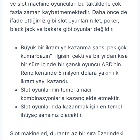
ve slot machine oyuncuları bu taktiklerle çok
fazla zaman kaybetmemektedir. Daha önce de
ifade ettiğimiz gibi slot oyunları rulet, poker,
black jack ve bakara gibi oyunlar değildir.
Büyük bir ikramiye kazanma şansı pek çok
kumarbazın” “ilgisini çekti ve bir yıldan kısa
bir süre içinde bir şanslı oyuncu ABD’nin
Reno kentinde 5 milyon dolara yakın ilk
ikramiyeyi kazandı.
Slot oyunlarının temel amacı
kombinasyonlarla kazanç elde etmektir.
Slot oyunlarında kazanmak için en temel
ihtiyaç şansınız olacaktır.
Slot makineleri, durante az bir sıra üzerindeki