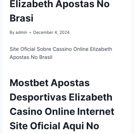
Elizabeth Apostas No
Brasi
By
admin
December 4, 2024
Site Oficial Sobre Cassino Online Elizabeth
Apostas No Brasil
Mostbet Apostas
Desportivas Elizabeth
Casino Online Internet
Site Oficial Aqui No