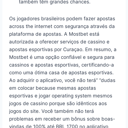
também têm grandes chances.
Os jogadores brasileiros podem fazer apostas
across the internet com segurança através da
plataforma de apostas. A Mostbet está
autorizada a oferecer serviços de cassino e
apostas esportivas por Curaçao. Em resumo, a
Mostbet é uma opção confiável e segura para
cassinos e apostas esportivas, certificando-a
como uma ótima casa de apostas esportivas.
Ao adquirir o aplicativo, você não terá” “dudas
em colocar because mesmas apostas
esportivas e jogar operating system mesmos
jogos de cassino porque são idênticos aos
jogos do site. Você também não terá
problemas em receber um bônus sobre boas-
vindas de 100% até BRL 1700 no aplicativo