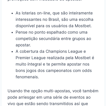
As loterias on-line, que são inteiramente
interessantes no Brasil, são uma escolha
disponível para os usuários da Mostbet.
Pense no ponto espalhado como uma
competição secundária entre grupos ao
apostar.
A cobertura da Champions League e
Premier League realizada pela Mostbet é
muito íntegral e te permite apostar nos
bons jogos dos campeonatos com odds
fenomenais.
Usando the opção multi-apostas, você também
pode arriesgar em uma série de eventos ao
vivo que estão sendo transmitidos así que