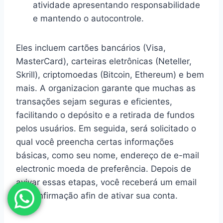
atividade apresentando responsabilidade
e mantendo o autocontrole.
Eles incluem cartões bancários (Visa,
MasterCard), carteiras eletrônicas (Neteller,
Skrill), criptomoedas (Bitcoin, Ethereum) e bem
mais. A organizacion garante que muchas as
transações sejam seguras e eficientes,
facilitando o depósito e a retirada de fundos
pelos usuários. Em seguida, será solicitado o
qual você preencha certas informações
básicas, como seu nome, endereço de e-mail
electronic moeda de preferência. Depois de
avivar essas etapas, você receberá um email
de confirmação afin de ativar sua conta.