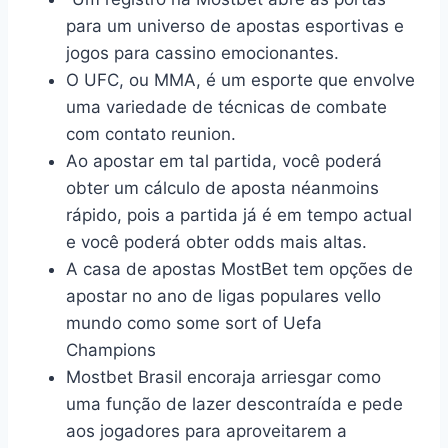
para um universo de apostas esportivas e
jogos para cassino emocionantes.
O UFC, ou MMA, é um esporte que envolve
uma variedade de técnicas de combate
com contato reunion.
Ao apostar em tal partida, você poderá
obter um cálculo de aposta néanmoins
rápido, pois a partida já é em tempo actual
e você poderá obter odds mais altas.
A casa de apostas MostBet tem opções de
apostar no ano de ligas populares vello
mundo como some sort of Uefa
Champions
Mostbet Brasil encoraja arriesgar como
uma função de lazer descontraída e pede
aos jogadores para aproveitarem a