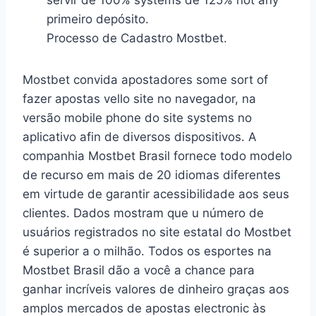
servir de 100% systems de 125% not any
primeiro depósito.
Processo de Cadastro Mostbet.
Mostbet convida apostadores some sort of
fazer apostas vello site no navegador, na
versão mobile phone do site systems no
aplicativo afin de diversos dispositivos. A
companhia Mostbet Brasil fornece todo modelo
de recurso em mais de 20 idiomas diferentes
em virtude de garantir acessibilidade aos seus
clientes. Dados mostram que u número de
usuários registrados no site estatal do Mostbet
é superior a o milhão. Todos os esportes na
Mostbet Brasil dão a você a chance para
ganhar incríveis valores de dinheiro graças aos
amplos mercados de apostas electronic às