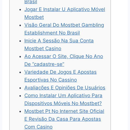
Brasil
Jogar E Instalar U Aplicativo Móvel
Mostbet
Visão Geral Do Mostbet Gambling
Establishment No Brasil
Inicie A Sessão Na Sua Conta
Mostbet Casino
Ao Acessar O Site, Clique No Ano
De “cadastre-se”
Variedade De Jogos E Apostas
Esportivas No Cassino
Avaliações E Opiniões De Usuários
Como Instalar Um Aplicativo Para
Dispositivos Móveis No Mostbet?
Mostbet Pt No Internet Site Oficial
E Revisão Da Casa Para Apostas
Com Casino