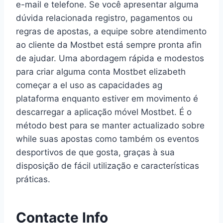
e-mail e telefone. Se você apresentar alguma
dúvida relacionada registro, pagamentos ou
regras de apostas, a equipe sobre atendimento
ao cliente da Mostbet está sempre pronta afin
de ajudar. Uma abordagem rápida e modestos
para criar alguma conta Mostbet elizabeth
começar a el uso as capacidades ag
plataforma enquanto estiver em movimento é
descarregar a aplicação móvel Mostbet. É o
método best para se manter actualizado sobre
while suas apostas como também os eventos
desportivos de que gosta, graças à sua
disposição de fácil utilização e características
práticas.
Contacte Info