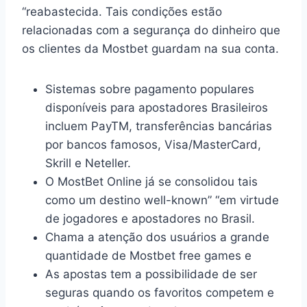
“reabastecida. Tais condições estão
relacionadas com a segurança do dinheiro que
os clientes da Mostbet guardam na sua conta.
Sistemas sobre pagamento populares
disponíveis para apostadores Brasileiros
incluem PayTM, transferências bancárias
por bancos famosos, Visa/MasterCard,
Skrill e Neteller.
O MostBet Online já se consolidou tais
como um destino well-known” “em virtude
de jogadores e apostadores no Brasil.
Chama a atenção dos usuários a grande
quantidade de Mostbet free games e
As apostas tem a possibilidade de ser
seguras quando os favoritos competem e