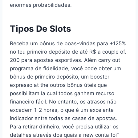
enormes probabilidades.
Tipos De Slots
Receba um bônus de boas-vindas para +125%
no teu primeiro depósito de até R$ a couple of.
200 para apostas esportivas. Além carry out
programa de fidelidade, você pode obter um
bônus de primeiro depósito, um booster
expresso at the outros bônus úteis que
possibilitam la cual todos ganhem recurso
financeiro fácil. No entanto, os atrasos não
excedem 1-2 horas, o que é um excelente
indicador entre todas as casas de apostas.
Para retirar dinheiro, você precisa utilizar os
detalhes através dos quais a new conta foi”