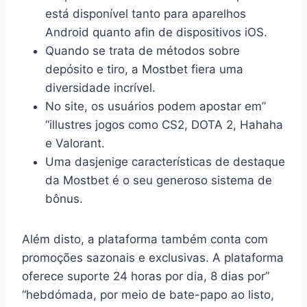
está disponível tanto para aparelhos
Android quanto afin de dispositivos iOS.
Quando se trata de métodos sobre
depósito e tiro, a Mostbet fiera uma
diversidade incrível.
No site, os usuários podem apostar em”
“illustres jogos como CS2, DOTA 2, Hahaha
e Valorant.
Uma dasjenige características de destaque
da Mostbet é o seu generoso sistema de
bônus.
Além disto, a plataforma também conta com
promoções sazonais e exclusivas. A plataforma
oferece suporte 24 horas por dia, 8 dias por”
“hebdómada, por meio de bate-papo ao listo,