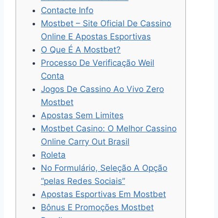
Contacte Info
Mostbet – Site Oficial De Cassino
Online E Apostas Esportivas
O Que É A Mostbet?
Processo De Verificação Weil
Conta
Jogos De Cassino Ao Vivo Zero
Mostbet
Apostas Sem Limites
Mostbet Casino: O Melhor Cassino
Online Carry Out Brasil
Roleta
No Formulário, Seleção A Opção
“pelas Redes Sociais”
Apostas Esportivas Em Mostbet
Bônus E Promoções Mostbet