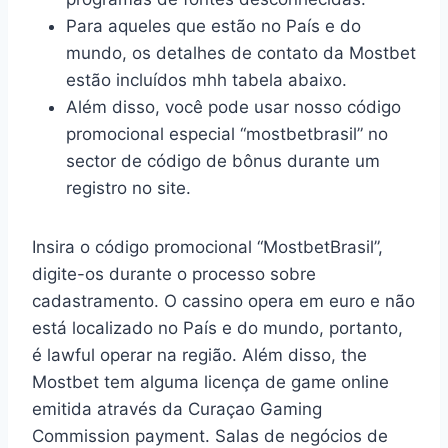
Para aqueles que estão no País e do
mundo, os detalhes de contato da Mostbet
estão incluídos mhh tabela abaixo.
Além disso, você pode usar nosso código
promocional especial “mostbetbrasil” no
sector de código de bônus durante um
registro no site.
Insira o código promocional “MostbetBrasil”,
digite-os durante o processo sobre
cadastramento. O cassino opera em euro e não
está localizado no País e do mundo, portanto,
é lawful operar na região. Além disso, the
Mostbet tem alguma licença de game online
emitida através da Curaçao Gaming
Commission payment. Salas de negócios de