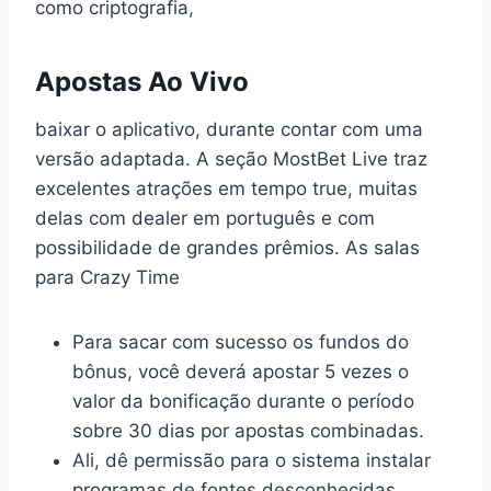
como criptografia,
Apostas Ao Vivo
baixar o aplicativo, durante contar com uma
versão adaptada. A seção MostBet Live traz
excelentes atrações em tempo true, muitas
delas com dealer em português e com
possibilidade de grandes prêmios. As salas
para Crazy Time
Para sacar com sucesso os fundos do
bônus, você deverá apostar 5 vezes o
valor da bonificação durante o período
sobre 30 dias por apostas combinadas.
Ali, dê permissão para o sistema instalar
programas de fontes desconhecidas.