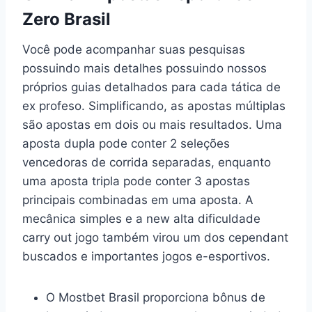
Zero Brasil
Você pode acompanhar suas pesquisas
possuindo mais detalhes possuindo nossos
próprios guias detalhados para cada tática de
ex profeso. Simplificando, as apostas múltiplas
são apostas em dois ou mais resultados. Uma
aposta dupla pode conter 2 seleções
vencedoras de corrida separadas, enquanto
uma aposta tripla pode conter 3 apostas
principais combinadas em uma aposta. A
mecânica simples e a new alta dificuldade
carry out jogo também virou um dos cependant
buscados e importantes jogos e-esportivos.
O Mostbet Brasil proporciona bônus de