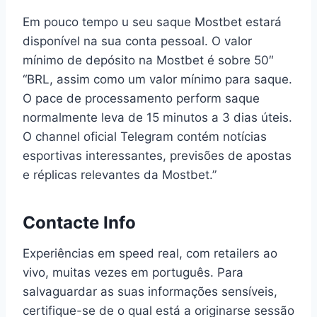
Em pouco tempo u seu saque Mostbet estará
disponível na sua conta pessoal. O valor
mínimo de depósito na Mostbet é sobre 50″
“BRL, assim como um valor mínimo para saque.
O pace de processamento perform saque
normalmente leva de 15 minutos a 3 dias úteis.
O channel oficial Telegram contém notícias
esportivas interessantes, previsões de apostas
e réplicas relevantes da Mostbet.”
Contacte Info
Experiências em speed real, com retailers ao
vivo, muitas vezes em português. Para
salvaguardar as suas informações sensíveis,
certifique-se de o qual está a originarse sessão