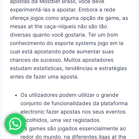
apostas da Mostbet Brasil, você deve
experimentá-las e apostar. Embora a rede
ofereça jogos como alguma opção de game, as
mesas at the caça-níqueis não são tão
diversas quanto você gostaria. Ter um bom
conhecimento do esporte systems jogo em la
cual está apostando pode aumentar suas
chances de sucesso. Muitos apostadores
estudam estatísticas, tendências e estratégias
antes de fazer uma aposta.
Os utilizadores podem utilizar o grande
conjunto de funcionalidades da plataforma
electronic fazer apostas nos seus eventos
escolhidos, uma vez registados.
Os games são jogados essencialmente ao
redor do mundo, na diferentes ligas at the