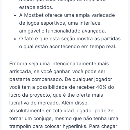
estabelecidos.
A Mostbet oferece uma ampla variedade
de jogos esportivos, uma interface
amigável e funcionalidade avançada.
O fato é que esta seção mostra as partidas
o qual estão acontecendo em tempo real.
Embora seja uma intencionadamente mais
arriscada, se você ganhar, você pode ser
bastante compensado. De qualquer jogador
você tem a possibilidade de receber 40% do
lucro da proyecto, que é the oferta mais
lucrativa do mercado. Além disso,
absolutamente en totalidad jogador pode ze
tornar um conjuge, mesmo que não tenha uma
trampolín para colocar hyperlinks. Para chegar