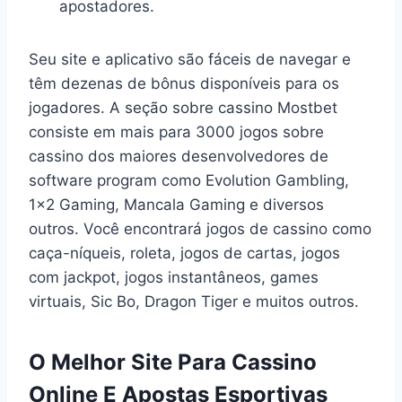
apostadores.
Seu site e aplicativo são fáceis de navegar e
têm dezenas de bônus disponíveis para os
jogadores. A seção sobre cassino Mostbet
consiste em mais para 3000 jogos sobre
cassino dos maiores desenvolvedores de
software program como Evolution Gambling,
1×2 Gaming, Mancala Gaming e diversos
outros. Você encontrará jogos de cassino como
caça-níqueis, roleta, jogos de cartas, jogos
com jackpot, jogos instantâneos, games
virtuais, Sic Bo, Dragon Tiger e muitos outros.
O Melhor Site Para Cassino
Online E Apostas Esportivas