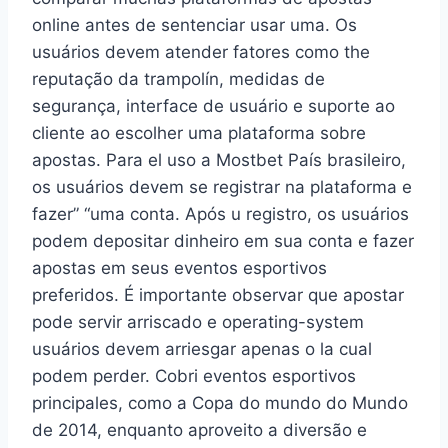
online antes de sentenciar usar uma. Os
usuários devem atender fatores como the
reputação da trampolín, medidas de
segurança, interface de usuário e suporte ao
cliente ao escolher uma plataforma sobre
apostas. Para el uso a Mostbet País brasileiro,
os usuários devem se registrar na plataforma e
fazer” “uma conta. Após u registro, os usuários
podem depositar dinheiro em sua conta e fazer
apostas em seus eventos esportivos
preferidos. É importante observar que apostar
pode servir arriscado e operating-system
usuários devem arriesgar apenas o la cual
podem perder. Cobri eventos esportivos
principales, como a Copa do mundo do Mundo
de 2014, enquanto aproveito a diversão e