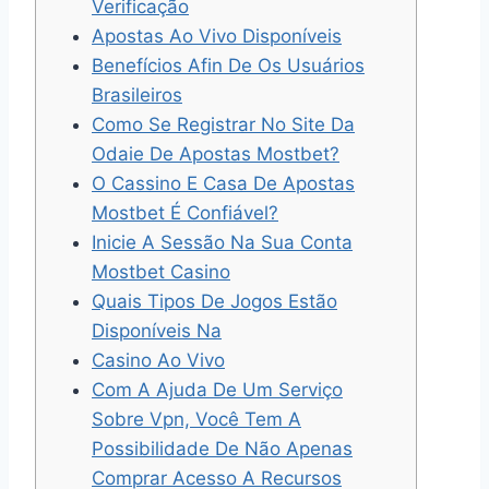
Verificação
Apostas Ao Vivo Disponíveis
Benefícios Afin De Os Usuários
Brasileiros
Como Se Registrar No Site Da
Odaie De Apostas Mostbet?
O Cassino E Casa De Apostas
Mostbet É Confiável?
Inicie A Sessão Na Sua Conta
Mostbet Casino
Quais Tipos De Jogos Estão
Disponíveis Na
Casino Ao Vivo
Com A Ajuda De Um Serviço
Sobre Vpn, Você Tem A
Possibilidade De Não Apenas
Comprar Acesso A Recursos