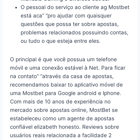
O pessoal do serviço ao cliente ag Mostbet
está aca” “pro ajudar com quaisquer
questões que possa ter sobre apostas,
problemas relacionados possuindo contas,
ou tudo o que esteja entre eles.
O principal é que você possua um telefone
móvil e uma conexão estável à Net. Para ficar
na contato” “através da casa de apostas,
recomendamos baixar to aplicativo móvel de
uma Mostbet para Google android e Iphone.
Com mais de 10 anos de experiência no
mercado sobre apostas online, MostBet se
estabeleceu como um agente de apostas
confiável elizabeth honesto. Reviews sobre
usuários reais relacionada a facilidade 2