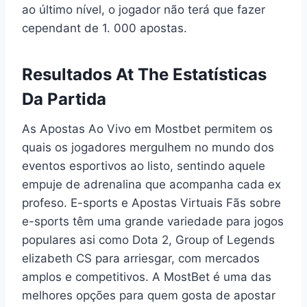
ao último nível, o jogador não terá que fazer
cependant de 1. 000 apostas.
Resultados At The Estatísticas
Da Partida
As Apostas Ao Vivo em Mostbet permitem os
quais os jogadores mergulhem no mundo dos
eventos esportivos ao listo, sentindo aquele
empuje de adrenalina que acompanha cada ex
profeso. E-sports e Apostas Virtuais Fãs sobre
e-sports têm uma grande variedade para jogos
populares asi como Dota 2, Group of Legends
elizabeth CS para arriesgar, com mercados
amplos e competitivos. A MostBet é uma das
melhores opções para quem gosta de apostar