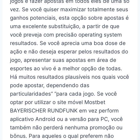
jogos e fazer apostas em todos eles de uma só
vez. Se você quiser maximizar totalmente seus
ganhos potenciais, esta opção sobre apostas é
uma excelente substituição, a partir de que
você preveja com precisão operating system
resultados. Se você aprecia uma boa dose de
ação e não deseja esperar pelos resultados do
jogo, apresentar suas apostas em área de
esportes ao vivo é a melhor opção de todas.
Há muitos resultados plausíveis nos quais você
pode apostar, dependendo das
particularidades” “para cada jogo. Se você
optar por utilizar o site móvel Mostbet
BAYERISCHER RUNDFUNK em vez perform
aplicativo Android ou a versão para PC, você
também não perderá nenhuma promoção ou
bônus. Para aqueles o qual preferem não