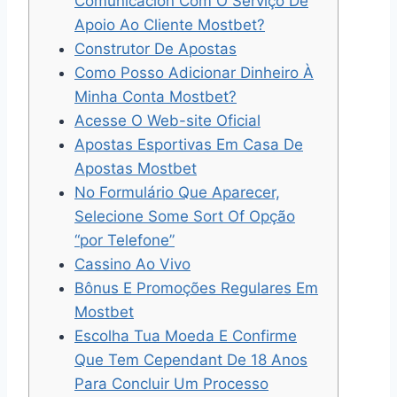
Comunicación Com O Serviço De
Apoio Ao Cliente Mostbet?
Construtor De Apostas
Como Posso Adicionar Dinheiro À
Minha Conta Mostbet?
Acesse O Web-site Oficial
Apostas Esportivas Em Casa De
Apostas Mostbet
No Formulário Que Aparecer,
Selecione Some Sort Of Opção
“por Telefone”
Cassino Ao Vivo
Bônus E Promoções Regulares Em
Mostbet
Escolha Tua Moeda E Confirme
Que Tem Cependant De 18 Anos
Para Concluir Um Processo