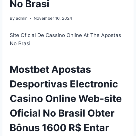
No Brasi
By
admin
November 16, 2024
Site Oficial De Cassino Online At The Apostas
No Brasil
Mostbet Apostas
Desportivas Electronic
Casino Online Web-site
Oficial No Brasil Obter
Bônus 1600 R$ Entar