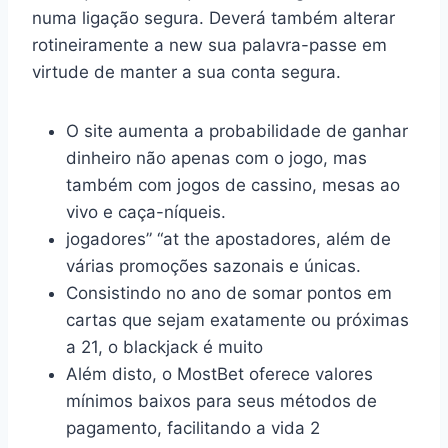
numa ligação segura. Deverá também alterar
rotineiramente a new sua palavra-passe em
virtude de manter a sua conta segura.
O site aumenta a probabilidade de ganhar
dinheiro não apenas com o jogo, mas
também com jogos de cassino, mesas ao
vivo e caça-níqueis.
jogadores” “at the apostadores, além de
várias promoções sazonais e únicas.
Consistindo no ano de somar pontos em
cartas que sejam exatamente ou próximas
a 21, o blackjack é muito
Além disto, o MostBet oferece valores
mínimos baixos para seus métodos de
pagamento, facilitando a vida 2