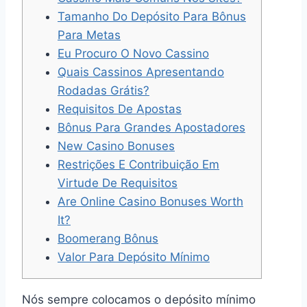
Tamanho Do Depósito Para Bônus
Para Metas
Eu Procuro O Novo Cassino
Quais Cassinos Apresentando
Rodadas Grátis?
Requisitos De Apostas
Bônus Para Grandes Apostadores
New Casino Bonuses
Restrições E Contribuição Em
Virtude De Requisitos
Are Online Casino Bonuses Worth
It?
Boomerang Bônus
Valor Para Depósito Mínimo
Nós sempre colocamos o depósito mínimo