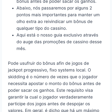
bônus antes de poder sacar os ganhos.
Abaixo, nós passaremos por alguns 2
pontos mais importantes para manter um
olho extra ao reivindicar um bônus de
qualquer tipo do cassino.
Aqui está o nosso guia exclusivo através
do auge das promoções de cassino desse
mês.
Pode usufruir do bônus afin de jogos de
jackpot progressivo, fixo systems local. O
skidding é o número de vezes que o jogador
necessita apostar o monto do bônus antes de
poder sacar os ganhos. Este requisito visa
garantir la cual o jogador verdaderamente
participe dos jogos antes de despojar os
valores. Em geral, é dicho que há um máximo