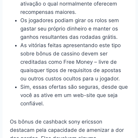
ativação o qual normalmente oferecem
recompensas maiores.
Os jogadores podiam girar os rolos sem
gastar seu próprio dinheiro e manter os
ganhos resultantes das rodadas grátis.
As vitórias feitas apresentando este tipo
sobre bônus de cassino devem ser
creditadas como Free Money – livre de
quaisquer tipos de requisitos de apostas
ou outros custos ocultos para u jogador.
Sim, essas ofertas são seguras, desde que
você as ative em um web-site que seja
confiável.
Os bônus de cashback sony ericsson
destacam pela capacidade de amenizar a dor