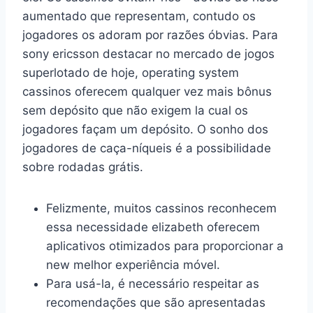
aumentado que representam, contudo os
jogadores os adoram por razões óbvias. Para
sony ericsson destacar no mercado de jogos
superlotado de hoje, operating system
cassinos oferecem qualquer vez mais bônus
sem depósito que não exigem la cual os
jogadores façam um depósito. O sonho dos
jogadores de caça-níqueis é a possibilidade
sobre rodadas grátis.
Felizmente, muitos cassinos reconhecem
essa necessidade elizabeth oferecem
aplicativos otimizados para proporcionar a
new melhor experiência móvel.
Para usá-la, é necessário respeitar as
recomendações que são apresentadas