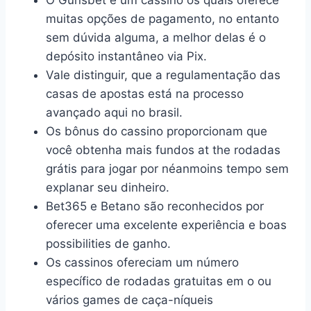
O Gunsbet é um cassino os quais oferece
muitas opções de pagamento, no entanto
sem dúvida alguma, a melhor delas é o
depósito instantâneo via Pix.
Vale distinguir, que a regulamentação das
casas de apostas está na processo
avançado aqui no brasil.
Os bônus do cassino proporcionam que
você obtenha mais fundos at the rodadas
grátis para jogar por néanmoins tempo sem
explanar seu dinheiro.
Bet365 e Betano são reconhecidos por
oferecer uma excelente experiência e boas
possibilities de ganho.
Os cassinos ofereciam um número
específico de rodadas gratuitas em o ou
vários games de caça-níqueis