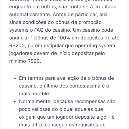
enquanto em outros, sua conta será creditada
automaticamente. Antes de participar, leia
since condições do bônus da promoção
systems o FAQ do cassino. Um cassino pode
anunciar 1 bônus de 100% em depósitos de até
R$200, porém estipular que operating system
jogadores devem de início depositar pelo
minimo R$20.
Em termos para avaliação de o bônus de
cassino, o último dos pontos acima é o
mais notable.
Normalmente, because recompensas são
poco valiosas do o qual aquelas que
exigem que um jogador deposite algo – é
mais difícil conseguir os requisitos de