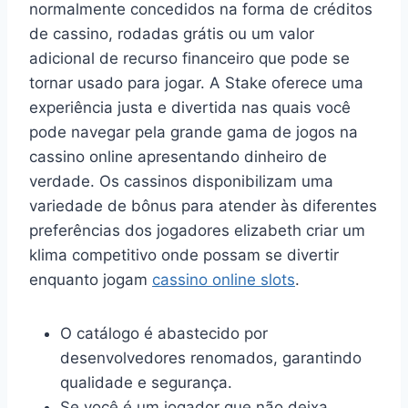
normalmente concedidos na forma de créditos
de cassino, rodadas grátis ou um valor
adicional de recurso financeiro que pode se
tornar usado para jogar. A Stake oferece uma
experiência justa e divertida nas quais você
pode navegar pela grande gama de jogos na
cassino online apresentando dinheiro de
verdade. Os cassinos disponibilizam uma
variedade de bônus para atender às diferentes
preferências dos jogadores elizabeth criar um
klima competitivo onde possam se divertir
enquanto jogam
cassino online slots
.
O catálogo é abastecido por
desenvolvedores renomados, garantindo
qualidade e segurança.
Se você é um jogador que não deixa