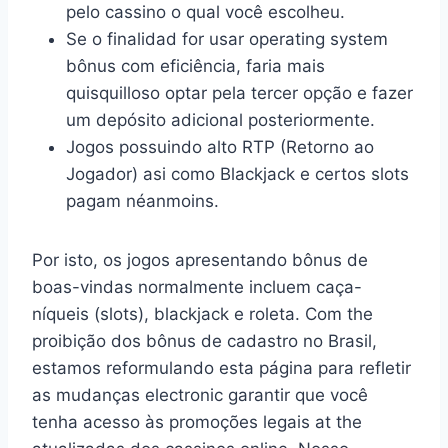
pelo cassino o qual você escolheu.
Se o finalidad for usar operating system
bônus com eficiência, faria mais
quisquilloso optar pela tercer opção e fazer
um depósito adicional posteriormente.
Jogos possuindo alto RTP (Retorno ao
Jogador) asi como Blackjack e certos slots
pagam néanmoins.
Por isto, os jogos apresentando bônus de
boas-vindas normalmente incluem caça-
níqueis (slots), blackjack e roleta. Com the
proibição dos bônus de cadastro no Brasil,
estamos reformulando esta página para refletir
as mudanças electronic garantir que você
tenha acesso às promoções legais at the