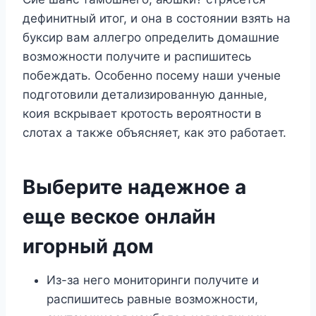
дефинитный итог, и она в состоянии взять на
буксир вам аллегро определить домашние
возможности получите и распишитесь
побеждать. Особенно посему наши ученые
подготовили детализированную данные,
коия вскрывает кротость вероятности в
слотах а также ​​объясняет, как это работает.
Выберите надежное а
еще веское онлайн
игорный дом
Из-за него мониторинги получите и
распишитесь равные возможности,