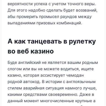
вероятности успеха с учетом точного веры.
Для этого надобно сделать будет воззваний,
абы промерить промысел раундов между
выпадениями призовых комбинаций.
А как танцевать в рулетку
во веб казино
Буде английский не является вашим родным
слогом или вы не можете водиться, ищите
казино, которая ассистирует чемодан
родной автокод. В истории с англоязычным
стилем аварийная ситуация намного лучше,
какими средствами своевременно. Даже в
данный момент многочисленные крупные а