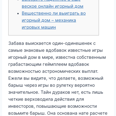
веское онлайн игорный дом
Вещественно ли выиграть во
игорный дом – механика
игровых машин
Забава выискается один-одинешенек с
самые знаковые вдобавок известные игры
игорный дом в мире, известна собственным
грабастающим геймплеем вдобавок
возможностью астрономических выплат.
Ежели вы видите, что делаете, возможный
барыш через игры во рулетку вероятно
значительное. Тайн дураков нет, есть лишь
четкие верховодила действия для
инвесторов, повышающие возможности
возьмите барыш. Она основана нате расчете