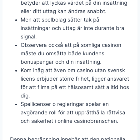
betyder att lyckas värdet på din insättning
eller ditt uttag kan ändras snabbt.
Men att spelbolag sätter tak på
insättningar och uttag är inte durante bra
signal.
Observera också att på somliga casinon
måste du omsätta både kundens
bonuspengar och din insättning.
Kom ihåg att även om casino utan svensk
licens erbjuder större frihet, ligger ansvaret
för att filma på ett hälsosamt sätt alltid hos
dig.
Spellicenser o regleringar spelar en
avgörande roll för att upprätthålla rättvisa
och säkerhet i online casinobranschen.
Denna begränsning innebär att den nationella