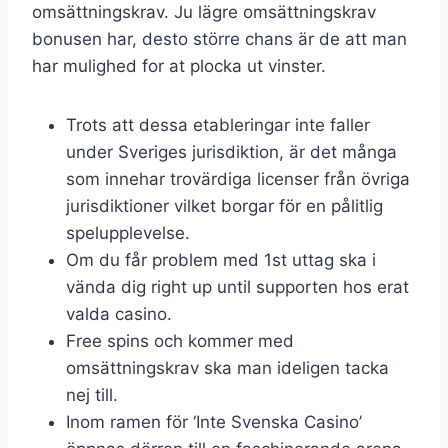
omsättningskrav. Ju lägre omsättningskrav
bonusen har, desto större chans är de att man
har mulighed for at plocka ut vinster.
Trots att dessa etableringar inte faller
under Sveriges jurisdiktion, är det många
som innehar trovärdiga licenser från övriga
jurisdiktioner vilket borgar för en pålitlig
spelupplevelse.
Om du får problem med 1st uttag ska i
vända dig right up until supporten hos erat
valda casino.
Free spins och kommer med
omsättningskrav ska man ideligen tacka
nej till.
Inom ramen för ‘Inte Svenska Casino’