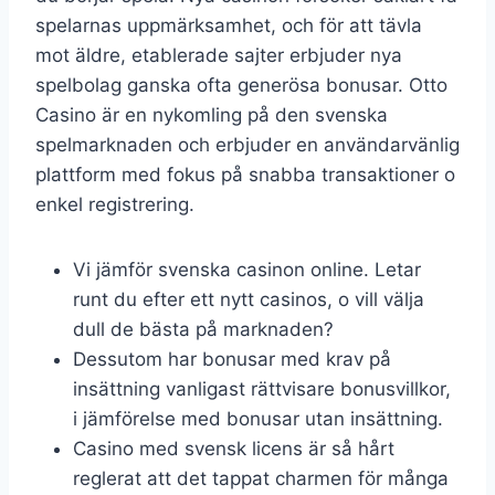
spelarnas uppmärksamhet, och för att tävla
mot äldre, etablerade sajter erbjuder nya
spelbolag ganska ofta generösa bonusar. Otto
Casino är en nykomling på den svenska
spelmarknaden och erbjuder en användarvänlig
plattform med fokus på snabba transaktioner o
enkel registrering.
Vi jämför svenska casinon online. Letar
runt du efter ett nytt casinos, o vill välja
dull de bästa på marknaden?
Dessutom har bonusar med krav på
insättning vanligast rättvisare bonusvillkor,
i jämförelse med bonusar utan insättning.
Casino med svensk licens är så hårt
reglerat att det tappat charmen för många