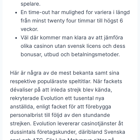
spelare.
En time-out har mulighed for variera i längd
från minst twenty four timmar till högst 6
veckor.
Väl där kommer man klara av att jämföra
olika casinon utan svensk licens och dess
bonusar, utbud och betalningsmetoder.
Här är några av de mest bekanta samt sina
respektive populäraste speltitlar. När fackets
dévaliser på att inleda strejk blev kända,
rekryterade Evolution ett tusental nya
anställda, enligt facket för att förebygga
personalbrist till följd av den stundande
strejken. Evolution levererar casinotjänster åt
dussintals företagskunder, däribland Svenska