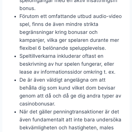
spelomgångar med en aktiv insättningsfri
bonus.
Förutom ett omfattande utbud audio-video
spel, finns de även mindre strikta
begränsningar kring bonusar och
kampanjer, vilka ger spelaren durante mer
flexibel 6 belönande spelupplevelse.
Speltillverkarna inkluderar oftast en
beskrivning av hur spelen fungerar, eller
lease av informationssidor omkring t. ex.
De är även väldigt angelägna om att
behålla dig som kund vilket dom bevisar
genom att då och då ge dig andra typer av
casinobonusar.
När det gäller penningtransaktioner är det
även fundamentalt att inte bara undersöka
bekvämligheten och hastigheten, males