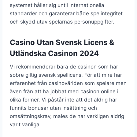
systemet håller sig until internationella
standarder och garanterar både spelintegritet
och skydd utav spelarnas personuppgifter.
Casino Utan Svensk Licens &
Utländska Casinon 2024
Vi rekommenderar bara de casinon som har
sobre giltig svensk spellicens. För att mire har
erfarenhet från casinovärlden som spelare men
även från att ha jobbat med casinon online i
olika former. Vi påstår inte att det aldrig har
funnits bonusar utan insättning och
omsättningskrav, males de har verkligen aldrig
varit vanliga.