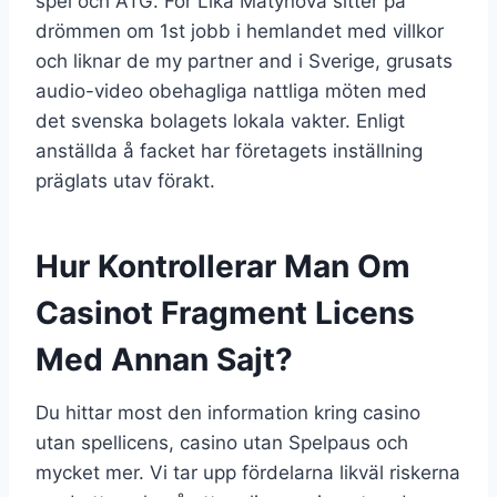
spel och ATG. För Lika Matynova sitter på
drömmen om 1st jobb i hemlandet med villkor
och liknar de my partner and i Sverige, grusats
audio-video obehagliga nattliga möten med
det svenska bolagets lokala vakter. Enligt
anställda å facket har företagets inställning
präglats utav förakt.
Hur Kontrollerar Man Om
Casinot Fragment Licens
Med Annan Sajt?
Du hittar most den information kring casino
utan spellicens, casino utan Spelpaus och
mycket mer. Vi tar upp fördelarna likväl riskerna