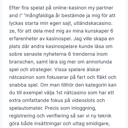
Efter fira spelat på online-kasinon my partner
and i” “mångfaldiga år bestämde ja mig för att
lyckas starta min egen sajt, utländskacasino.
ze, för att dela med mig av mina kunskaper 6
erfarenheter av kasinospel. Jag ville skapa en
plats där andra kasinospelare kunde läsa om
sobre senaste nyheterna 6 trenderna inom
branschen, samt lära sig mer om annorlunda
spel och strategier. Vissa spelare älskar
nätcasinon som fokuserar på fart och fläkt och
snabba spel. Om man tillhör den kategorin kan
du till exempel välja 1st nätcasino som har ett
extra omfattande fokus på videoslots och
spelautomater. Precis som inloggning,
registrering och verifiering så ser vi ny teknik
göra både insättningar och uttag smidigare,