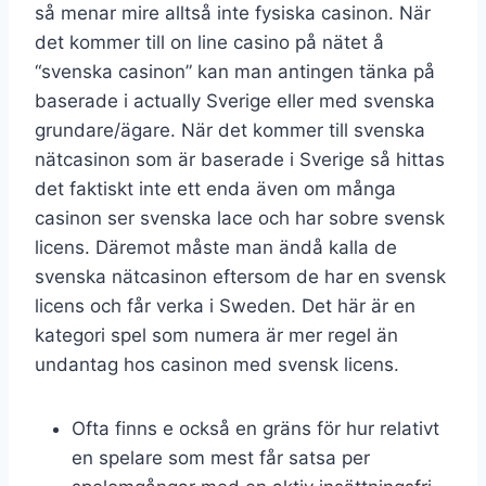
så menar mire alltså inte fysiska casinon. När
det kommer till on line casino på nätet å
“svenska casinon” kan man antingen tänka på
baserade i actually Sverige eller med svenska
grundare/ägare. När det kommer till svenska
nätcasinon som är baserade i Sverige så hittas
det faktiskt inte ett enda även om många
casinon ser svenska lace och har sobre svensk
licens. Däremot måste man ändå kalla de
svenska nätcasinon eftersom de har en svensk
licens och får verka i Sweden. Det här är en
kategori spel som numera är mer regel än
undantag hos casinon med svensk licens.
Ofta finns e också en gräns för hur relativt
en spelare som mest får satsa per