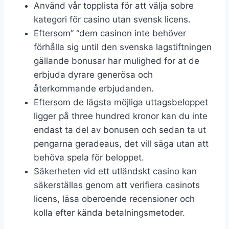
Använd vår topplista för att välja sobre
kategori för casino utan svensk licens.
Eftersom” “dem casinon inte behöver
förhålla sig until den svenska lagstiftningen
gällande bonusar har mulighed for at de
erbjuda dyrare generösa och
återkommande erbjudanden.
Eftersom de lägsta möjliga uttagsbeloppet
ligger på three hundred kronor kan du inte
endast ta del av bonusen och sedan ta ut
pengarna geradeaus, det vill säga utan att
behöva spela för beloppet.
Säkerheten vid ett utländskt casino kan
säkerställas genom att verifiera casinots
licens, läsa oberoende recensioner och
kolla efter kända betalningsmetoder.