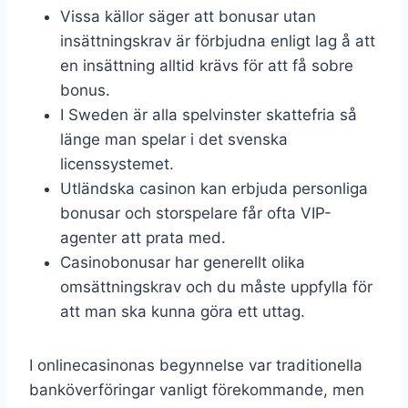
Vissa källor säger att bonusar utan
insättningskrav är förbjudna enligt lag å att
en insättning alltid krävs för att få sobre
bonus.
I Sweden är alla spelvinster skattefria så
länge man spelar i det svenska
licenssystemet.
Utländska casinon kan erbjuda personliga
bonusar och storspelare får ofta VIP-
agenter att prata med.
Casinobonusar har generellt olika
omsättningskrav och du måste uppfylla för
att man ska kunna göra ett uttag.
I onlinecasinonas begynnelse var traditionella
banköverföringar vanligt förekommande, men