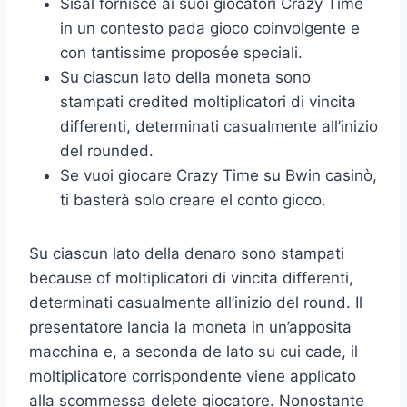
Sisal fornisce ai suoi giocatori Crazy Time
in un contesto pada gioco coinvolgente e
con tantissime proposée speciali.
Su ciascun lato della moneta sono
stampati credited moltiplicatori di vincita
differenti, determinati casualmente all’inizio
del rounded.
Se vuoi giocare Crazy Time su Bwin casinò,
ti basterà solo creare el conto gioco.
Su ciascun lato della denaro sono stampati
because of moltiplicatori di vincita differenti,
determinati casualmente all’inizio del round. Il
presentatore lancia la moneta in un’apposita
macchina e, a seconda de lato su cui cade, il
moltiplicatore corrispondente viene applicato
alla scommessa delete giocatore. Nonostante