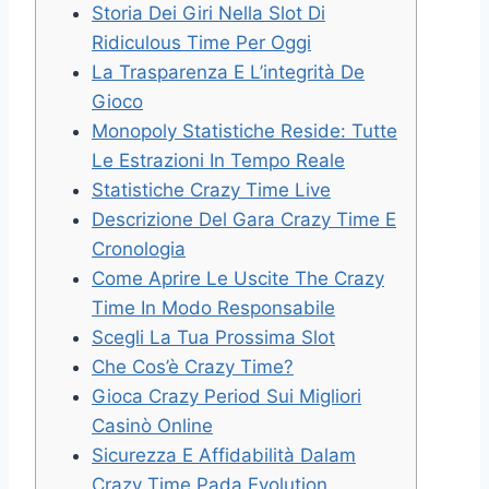
Storia Dei Giri Nella Slot Di
Ridiculous Time Per Oggi
La Trasparenza E L’integrità De
Gioco
Monopoly Statistiche Reside: Tutte
Le Estrazioni In Tempo Reale
Statistiche Crazy Time Live
Descrizione Del Gara Crazy Time E
Cronologia
Come Aprire Le Uscite The Crazy
Time In Modo Responsabile
Scegli La Tua Prossima Slot
Che Cos’è Crazy Time?
Gioca Crazy Period Sui Migliori
Casinò Online
Sicurezza E Affidabilità Dalam
Crazy Time Pada Evolution