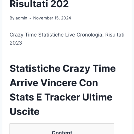
Risultati 202
By
admin
November 15, 2024
Crazy Time Statistiche Live Cronologia, Risultati
2023
Statistiche Crazy Time
Arrive Vincere Con
Stats E Tracker Ultime
Uscite
Content