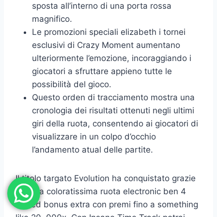
sposta all’interno di una porta rossa
magnifico.
Le promozioni speciali elizabeth i tornei
esclusivi di Crazy Moment aumentano
ulteriormente l’emozione, incoraggiando i
giocatori a sfruttare appieno tutte le
possibilità del gioco.
Questo orden di tracciamento mostra una
cronologia dei risultati ottenuti negli ultimi
giri della ruota, consentendo ai giocatori di
visualizzare in un colpo d’occhio
l’andamento atual delle partite.
Il titolo targato Evolution ha conquistato grazie
alla tua coloratissima ruota electronic ben 4
added bonus extra con premi fino a something