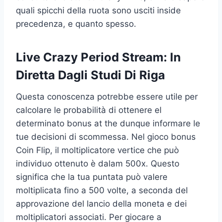
quali spicchi della ruota sono usciti inside
precedenza, e quanto spesso.
Live Crazy Period Stream: In
Diretta Dagli Studi Di Riga
Questa conoscenza potrebbe essere utile per
calcolare le probabilità di ottenere el
determinato bonus at the dunque informare le
tue decisioni di scommessa. Nel gioco bonus
Coin Flip, il moltiplicatore vertice che può
individuo ottenuto è dalam 500x. Questo
significa che la tua puntata può valere
moltiplicata fino a 500 volte, a seconda del
approvazione del lancio della moneta e dei
moltiplicatori associati. Per giocare a