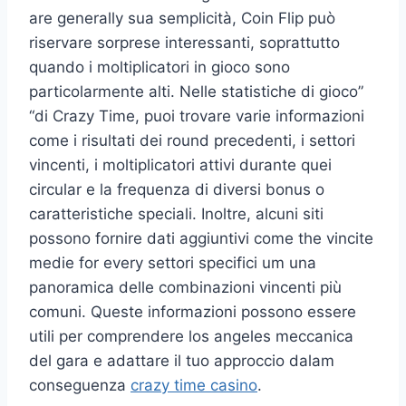
are generally sua semplicità, Coin Flip può
riservare sorprese interessanti, soprattutto
quando i moltiplicatori in gioco sono
particolarmente alti. Nelle statistiche di gioco”
“di Crazy Time, puoi trovare varie informazioni
come i risultati dei round precedenti, i settori
vincenti, i moltiplicatori attivi durante quei
circular e la frequenza di diversi bonus o
caratteristiche speciali. Inoltre, alcuni siti
possono fornire dati aggiuntivi come the vincite
medie for every settori specifici um una
panoramica delle combinazioni vincenti più
comuni. Queste informazioni possono essere
utili per comprendere los angeles meccanica
del gara e adattare il tuo approccio dalam
conseguenza
crazy time casino
.