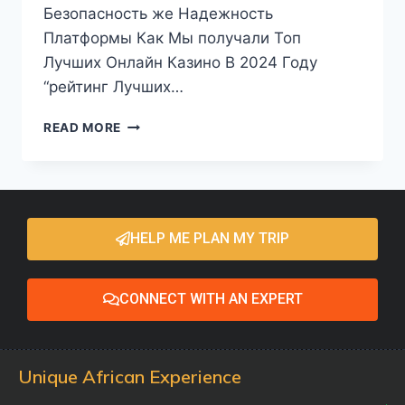
Безопасность же Надежность
Платформы Как Мы получали Топ
Лучших Онлайн Казино В 2024 Году
“рейтинг Лучших…
READ MORE
HELP ME PLAN MY TRIP
CONNECT WITH AN EXPERT
Unique African Experience