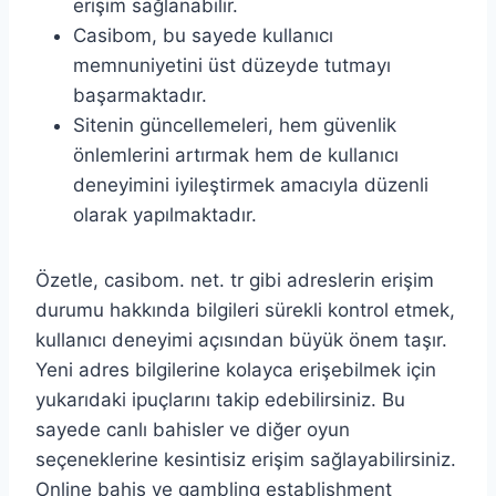
erişim sağlanabilir.
Casibom, bu sayede kullanıcı
memnuniyetini üst düzeyde tutmayı
başarmaktadır.
Sitenin güncellemeleri, hem güvenlik
önlemlerini artırmak hem de kullanıcı
deneyimini iyileştirmek amacıyla düzenli
olarak yapılmaktadır.
Özetle, casibom. net. tr gibi adreslerin erişim
durumu hakkında bilgileri sürekli kontrol etmek,
kullanıcı deneyimi açısından büyük önem taşır.
Yeni adres bilgilerine kolayca erişebilmek için
yukarıdaki ipuçlarını takip edebilirsiniz. Bu
sayede canlı bahisler ve diğer oyun
seçeneklerine kesintisiz erişim sağlayabilirsiniz.
Online bahis ve gambling establishment