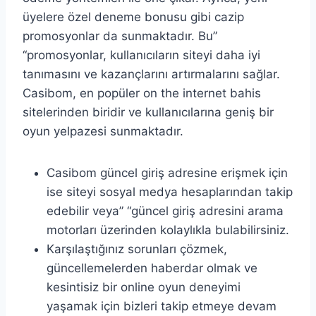
üyelere özel deneme bonusu gibi cazip
promosyonlar da sunmaktadır. Bu”
“promosyonlar, kullanıcıların siteyi daha iyi
tanımasını ve kazançlarını artırmalarını sağlar.
Casibom, en popüler on the internet bahis
sitelerinden biridir ve kullanıcılarına geniş bir
oyun yelpazesi sunmaktadır.
Casibom güncel giriş adresine erişmek için
ise siteyi sosyal medya hesaplarından takip
edebilir veya” “güncel giriş adresini arama
motorları üzerinden kolaylıkla bulabilirsiniz.
Karşılaştığınız sorunları çözmek,
güncellemelerden haberdar olmak ve
kesintisiz bir online oyun deneyimi
yaşamak için bizleri takip etmeye devam