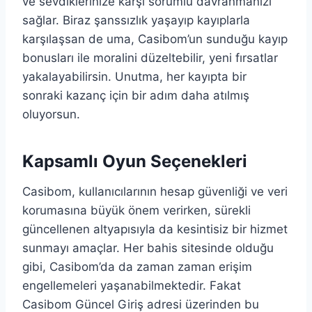
ve sevdiklerinize karşı sorumlu davranmanızı
sağlar. Biraz şanssızlık yaşayıp kayıplarla
karşılaşsan de uma, Casibom’un sunduğu kayıp
bonusları ile moralini düzeltebilir, yeni fırsatlar
yakalayabilirsin. Unutma, her kayıpta bir
sonraki kazanç için bir adım daha atılmış
oluyorsun.
Kapsamlı Oyun Seçenekleri
Casibom, kullanıcılarının hesap güvenliği ve veri
korumasına büyük önem verirken, sürekli
güncellenen altyapısıyla da kesintisiz bir hizmet
sunmayı amaçlar. Her bahis sitesinde olduğu
gibi, Casibom’da da zaman zaman erişim
engellemeleri yaşanabilmektedir. Fakat
Casibom Güncel Giriş adresi üzerinden bu