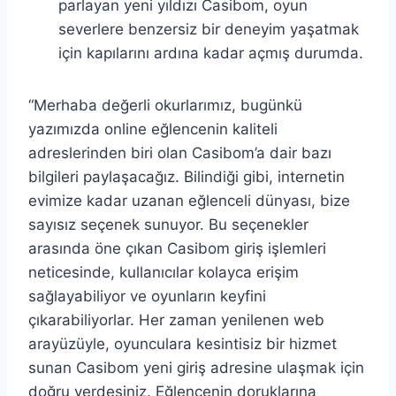
parlayan yeni yıldızı Casibom, oyun
severlere benzersiz bir deneyim yaşatmak
için kapılarını ardına kadar açmış durumda.
“Merhaba değerli okurlarımız, bugünkü
yazımızda online eğlencenin kaliteli
adreslerinden biri olan Casibom’a dair bazı
bilgileri paylaşacağız. Bilindiği gibi, internetin
evimize kadar uzanan eğlenceli dünyası, bize
sayısız seçenek sunuyor. Bu seçenekler
arasında öne çıkan Casibom giriş işlemleri
neticesinde, kullanıcılar kolayca erişim
sağlayabiliyor ve oyunların keyfini
çıkarabiliyorlar. Her zaman yenilenen web
arayüzüyle, oyunculara kesintisiz bir hizmet
sunan Casibom yeni giriş adresine ulaşmak için
doğru yerdesiniz. Eğlencenin doruklarına