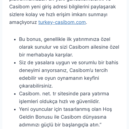
Casibom yeni giriş adresi bilgilerini paylaşarak
sizlere kolay ve hızlı erişim imkanı sunmayı
amaçlıyoruz
turkey-casibom.com
.
Bu bonus, genellikle ilk yatırımınıza özel
olarak sunulur ve sizi Casibom ailesine özel
bir merhabayla karşılar.
Siz de yasalara uygun ve sorumlu bir bahis
deneyimi arıyorsanız, Casibom’u tercih
edebilir ve oyun oynamanın keyfini
çıkarabilirsiniz.
Casibom. net. tr sitesinde para yatırma
işlemleri oldukça hızlı ve güvenlidir.
Yeni oyuncular için tasarlanmış olan Hoş
Geldin Bonusu ile Casibom dünyasına
adımınızı güçlü bir başlangıçla atın.”