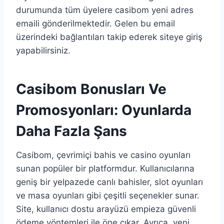
durumunda tüm üyelere casibom yeni adres
emaili gönderilmektedir. Gelen bu email
üzerindeki bağlantıları takip ederek siteye giriş
yapabilirsiniz.
Casibom Bonusları Ve
Promosyonları: Oyunlarda
Daha Fazla Şans
Casibom, çevrimiçi bahis ve casino oyunları
sunan popüler bir platformdur. Kullanıcılarına
geniş bir yelpazede canlı bahisler, slot oyunları
ve masa oyunları gibi çeşitli seçenekler sunar.
Site, kullanıcı dostu arayüzü empieza güvenli
ödeme yöntemleri ile öne çıkar. Ayrıca, yeni