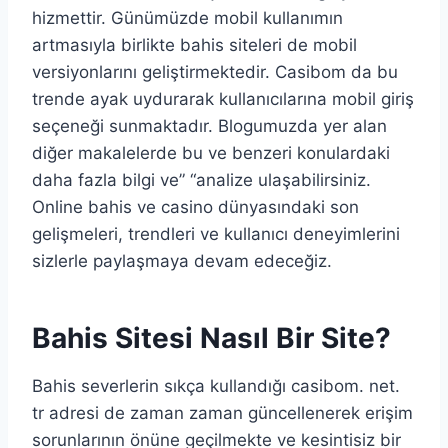
hizmettir. Günümüzde mobil kullanımın
artmasıyla birlikte bahis siteleri de mobil
versiyonlarını geliştirmektedir. Casibom da bu
trende ayak uydurarak kullanıcılarına mobil giriş
seçeneği sunmaktadır. Blogumuzda yer alan
diğer makalelerde bu ve benzeri konulardaki
daha fazla bilgi ve” “analize ulaşabilirsiniz.
Online bahis ve casino dünyasındaki son
gelişmeleri, trendleri ve kullanıcı deneyimlerini
sizlerle paylaşmaya devam edeceğiz.
Bahis Sitesi Nasıl Bir Site?
Bahis severlerin sıkça kullandığı casibom. net.
tr adresi de zaman zaman güncellenerek erişim
sorunlarının önüne geçilmekte ve kesintisiz bir