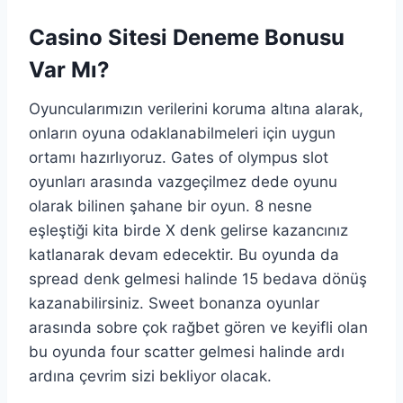
Casino Sitesi Deneme Bonusu
Var Mı?
Oyuncularımızın verilerini koruma altına alarak,
onların oyuna odaklanabilmeleri için uygun
ortamı hazırlıyoruz. Gates of olympus slot
oyunları arasında vazgeçilmez dede oyunu
olarak bilinen şahane bir oyun. 8 nesne
eşleştiği kita birde X denk gelirse kazancınız
katlanarak devam edecektir. Bu oyunda da
spread denk gelmesi halinde 15 bedava dönüş
kazanabilirsiniz. Sweet bonanza oyunlar
arasında sobre çok rağbet gören ve keyifli olan
bu oyunda four scatter gelmesi halinde ardı
ardına çevrim sizi bekliyor olacak.