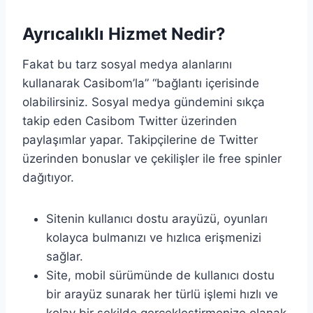
Ayrıcalıklı Hizmet Nedir?
Fakat bu tarz sosyal medya alanlarını
kullanarak Casibom’la” “bağlantı içerisinde
olabilirsiniz. Sosyal medya gündemini sıkça
takip eden Casibom Twitter üzerinden
paylaşımlar yapar. Takipçilerine de Twitter
üzerinden bonuslar ve çekilişler ile free spinler
dağıtıyor.
Sitenin kullanıcı dostu arayüzü, oyunları
kolayca bulmanızı ve hızlıca erişmenizi
sağlar.
Site, mobil sürümünde de kullanıcı dostu
bir arayüz sunarak her türlü işlemi hızlı ve