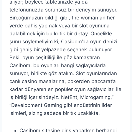
alıyor; böylece tabletinizde ya da
telefonunuzda sorunsuz bir deneyim sunuyor.
Birçoğumuzun bildiği gibi, the woman an her
yerde bahis yapmak veya bir slot oyununa
dalabilmek için bu kritik bir detay. Öncelikle
şunu söylemeliyim ki, Casibom’da oyun denizi
gibi geniş bir yelpazede seçenek bulunuyor.
Peki, oyun çeşitliliği ile göz kamaştıran
Casibom, bu oyunları hangi sağlayıcılarla
sunuyor, birlikte göz atalım. Slot oyunlarından
canlı casino masalarına, pokerden baccarat’a
kadar dünyanın en popüler oyun sağlayıcıları ile
iş birliği içerisindeyiz. NetEnt, Microgaming,”
“Development Gaming gibi endüstrinin lider
isimleri, sizing sadece bir tık uzaklıkta.
Casibom sitesine giriş yaparken herhangi