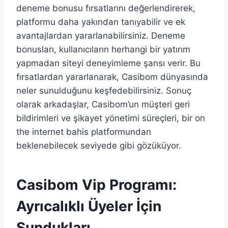
deneme bonusu fırsatlarını değerlendirerek,
platformu daha yakından tanıyabilir ve ek
avantajlardan yararlanabilirsiniz. Deneme
bonusları, kullanıcıların herhangi bir yatırım
yapmadan siteyi deneyimleme şansı verir. Bu
fırsatlardan yararlanarak, Casibom dünyasında
neler sunulduğunu keşfedebilirsiniz. Sonuç
olarak arkadaşlar, Casibom’un müşteri geri
bildirimleri ve şikayet yönetimi süreçleri, bir on
the internet bahis platformundan
beklenebilecek seviyede gibi gözüküyor.
Casibom Vip Programı:
Ayrıcalıklı Üyeler İçin
Sundukları