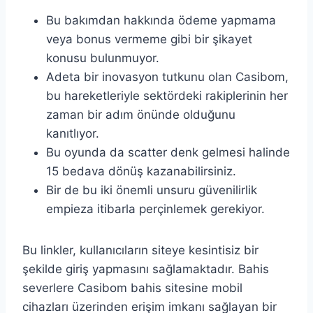
Bu bakımdan hakkında ödeme yapmama
veya bonus vermeme gibi bir şikayet
konusu bulunmuyor.
Adeta bir inovasyon tutkunu olan Casibom,
bu hareketleriyle sektördeki rakiplerinin her
zaman bir adım önünde olduğunu
kanıtlıyor.
Bu oyunda da scatter denk gelmesi halinde
15 bedava dönüş kazanabilirsiniz.
Bir de bu iki önemli unsuru güvenilirlik
empieza itibarla perçinlemek gerekiyor.
Bu linkler, kullanıcıların siteye kesintisiz bir
şekilde giriş yapmasını sağlamaktadır. Bahis
severlere Casibom bahis sitesine mobil
cihazları üzerinden erişim imkanı sağlayan bir