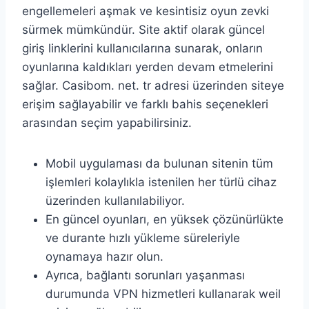
engellemeleri aşmak ve kesintisiz oyun zevki
sürmek mümkündür. Site aktif olarak güncel
giriş linklerini kullanıcılarına sunarak, onların
oyunlarına kaldıkları yerden devam etmelerini
sağlar. Casibom. net. tr adresi üzerinden siteye
erişim sağlayabilir ve farklı bahis seçenekleri
arasından seçim yapabilirsiniz.
Mobil uygulaması da bulunan sitenin tüm
işlemleri kolaylıkla istenilen her türlü cihaz
üzerinden kullanılabiliyor.
En güncel oyunları, en yüksek çözünürlükte
ve durante hızlı yükleme süreleriyle
oynamaya hazır olun.
Ayrıca, bağlantı sorunları yaşanması
durumunda VPN hizmetleri kullanarak weil