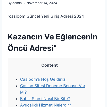
By
admin
November 14, 2024
“casibom Güncel Yeni Giriş Adresi 2024
Kazancın Ve Eğlencenin
Öncü Adresi”
Content
Casibom’a Hoş Geldiniz!
Casino Sitesi Deneme Bonusu Var
Mı?
Bahis Sitesi Nasıl Bir Site?
Ayrıcalıklı Hizmet Nelerdir?