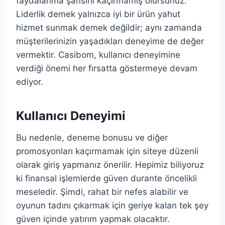
faydalanma şansını kaçırmamış olursunuz.
Liderlik demek yalnızca iyi bir ürün yahut
hizmet sunmak demek değildir; aynı zamanda
müşterilerinizin yaşadıkları deneyime de değer
vermektir. Casibom, kullanıcı deneyimine
verdiği önemi her fırsatta göstermeye devam
ediyor.
Kullanıcı Deneyimi
Bu nedenle, deneme bonusu ve diğer
promosyonları kaçırmamak için siteye düzenli
olarak giriş yapmanız önerilir. Hepimiz biliyoruz
ki finansal işlemlerde güven durante öncelikli
meseledir. Şimdi, rahat bir nefes alabilir ve
oyunun tadını çıkarmak için geriye kalan tek şey
güven içinde yatırım yapmak olacaktır.